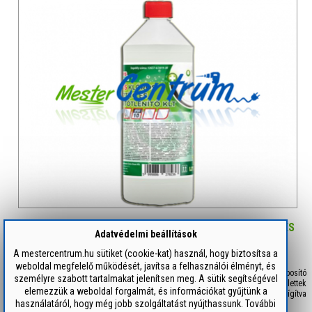
CIVIS KLÓROS TISZTÍTÓ ÉS FERTŐTLENÍTŐ KLT 1 LITERES
Adatvédelmi beállítások
900 Ft / db
A mestercentrum.hu sütiket (cookie-kat) használ, hogy biztosítsa a
weboldal megfelelő működését, javítsa a felhasználói élményt, és
Alkalmazási terület : Élelmiszeripar számos területén használható akár habosító
személyre szabott tartalmakat jelenítsen meg. A sütik segítségével
berendezéssel is. Ezen kívül használhatja még konyhák, vizesblokkok, toalettek
elemezzük a weboldal forgalmát, és információkat gyűjtünk a
fertőtlenítésére. Hígítás nélkül használható WC kagylók, kádak fertőtlenítésére. Hígítva
használatáról, hogy még jobb szolgáltatást nyújthassunk. További
nagyobb felületek, padlók tisztítására, fertőtleníté...