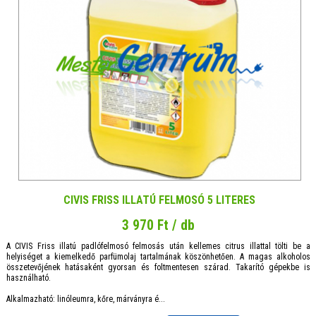
CIVIS FRISS ILLATÚ FELMOSÓ 5 LITERES
3 970 Ft / db
A CIVIS Friss illatú padlófelmosó felmosás után kellemes citrus illattal tölti be a
helyiséget a kiemelkedő parfümolaj tartalmának köszönhetően. A magas alkoholos
összetevőjének hatásaként gyorsan és foltmentesen szárad. Takarító gépekbe is
használható.
Alkalmazható: linóleumra, kőre, márványra é...