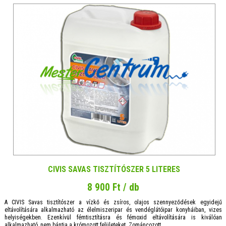
CIVIS SAVAS TISZTÍTÓSZER 5 LITERES
8 900 Ft / db
A CIVIS Savas tisztítószer a vízkő és zsíros, olajos szennyeződések egyidejű
eltávolítására alkalmazható az élelmiszeripar és vendéglátóipar konyháiban, vizes
helyiségekben. Ezenkívül fémtisztításra és fémoxid eltávolítására is kiválóan
alkalmazható, nem bántja a krómozott felületeket. Zománcozott, ...