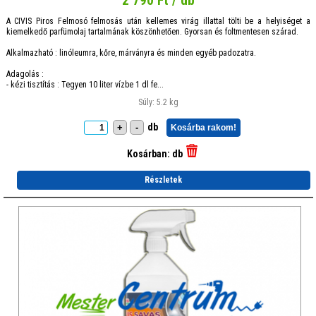
2 790 Ft / db
A CIVIS Piros Felmosó felmosás után kellemes virág illattal tölti be a helyiséget a
kiemelkedő parfümolaj tartalmának köszönhetően. Gyorsan és foltmentesen szárad.
Alkalmazható : linóleumra, kőre, márványra és minden egyéb padozatra.
Adagolás :
- kézi tisztítás : Tegyen 10 liter vízbe 1 dl fe...
Súly: 5.2 kg
db
+
-
Kosárba rakom!
Kosárban:
db
Részletek