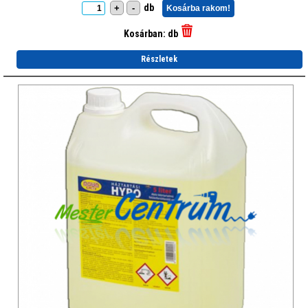
db
+
-
Kosárba rakom!
Kosárban:
db
Részletek