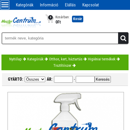
Kategóriák
Információ
Elállás
Kapcsolat
Kosárban:
0
Kosár
0
Ft
Nyitólap
Kategóriák
Otthon, kert, háztartás
Higiéniai termékek
Tisztítószer
GYÁRTÓ:
ÁR:
-