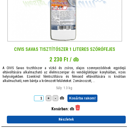
CIVIS SAVAS TISZTÍTÓSZER 1 LITERES SZÓRÓFEJES
2 230 Ft / db
A CIVIS Savas tisztítószer a vízkő és zsíros, olajos szennyeződések egyidejű
eltávolítására alkalmazható az élelmiszeripar és vendéglátóipar konyháiban, vizes
helyiségekben. Ezenkívül fémtisztításra és fémoxid eltávolítására is kiválóan
alkalmazható, nem bántja a krómozott felületeket. Zománcozott, ...
Súly: 1.3 kg
db
+
-
Kosárba rakom!
Kosárban:
db
Részletek