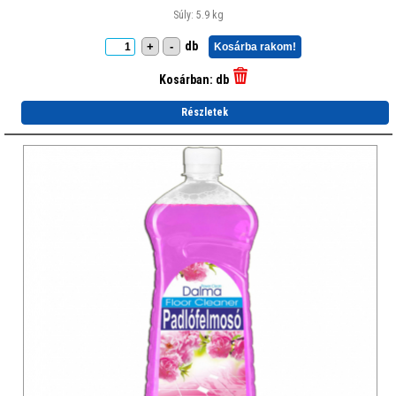
Súly: 5.9 kg
db
+
-
Kosárba rakom!
Kosárban:
db
Részletek