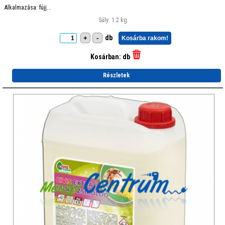
Alkalmazása: fújj...
Súly: 1.2 kg
db
+
-
Kosárba rakom!
Kosárban:
db
Részletek