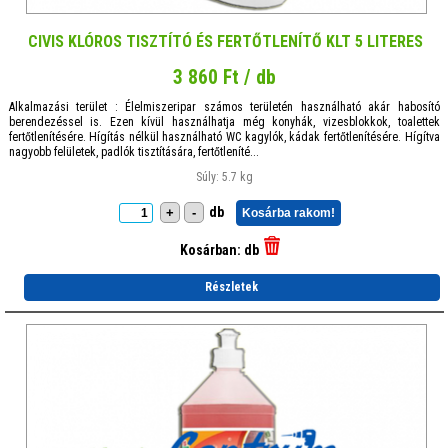
CIVIS KLÓROS TISZTÍTÓ ÉS FERTŐTLENÍTŐ KLT 5 LITERES
3 860 Ft / db
Alkalmazási terület : Élelmiszeripar számos területén használható akár habosító
berendezéssel is. Ezen kívül használhatja még konyhák, vizesblokkok, toalettek
fertőtlenítésére. Hígítás nélkül használható WC kagylók, kádak fertőtlenítésére. Hígítva
nagyobb felületek, padlók tisztítására, fertőtleníté...
Súly: 5.7 kg
db
+
-
Kosárba rakom!
Kosárban:
db
Részletek