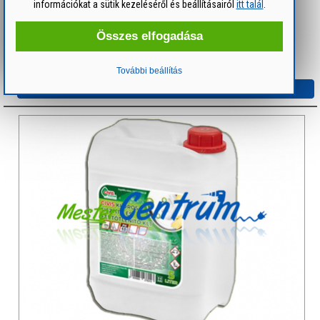
információkat a sütik kezeléséről és beállításairól
itt talál
.
Súly: 1.2 kg
Összes elfogadása
db
+
-
Kosárba rakom!
Kosárban:
db
További beállítás
Részletek