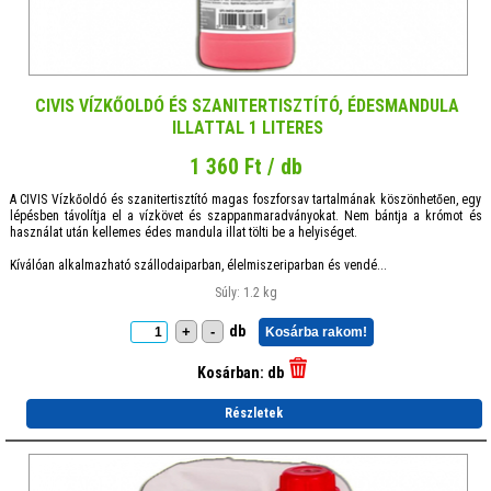
CIVIS VÍZKŐOLDÓ ÉS SZANITERTISZTÍTÓ, ÉDESMANDULA
ILLATTAL 1 LITERES
1 360 Ft / db
A CIVIS Vízkőoldó és szanitertisztító magas foszforsav tartalmának köszönhetően, egy
lépésben távolítja el a vízkövet és szappanmaradványokat. Nem bántja a krómot és
használat után kellemes édes mandula illat tölti be a helyiséget.
Kíválóan alkalmazható szállodaiparban, élelmiszeriparban és vendé...
Súly: 1.2 kg
db
+
-
Kosárba rakom!
Kosárban:
db
Részletek