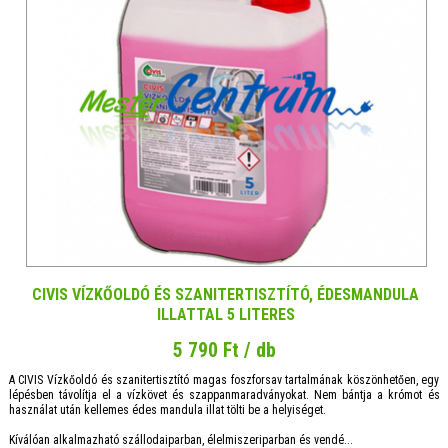
CIVIS VÍZKŐOLDÓ ÉS SZANITERTISZTÍTÓ, ÉDESMANDULA
ILLATTAL 5 LITERES
5 790 Ft / db
A CIVIS Vízkőoldó és szanitertisztító magas foszforsav tartalmának köszönhetően, egy
lépésben távolítja el a vízkövet és szappanmaradványokat. Nem bántja a krómot és
használat után kellemes édes mandula illat tölti be a helyiséget.
Kíválóan alkalmazható szállodaiparban, élelmiszeriparban és vendé...