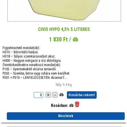
CIVIS HYPÓ 4,5% 5 LITERES
1 830 Ft / db
Figyelmeztető mondat(ok):
H315 – Bőrirritáló hatású.
H318 – Súlyos szemkárosodást okoz.
H400 – Nagyon mérgező a vízi élővilágra.
Óvintézkedésekre vonatkozó mondat(ok):
P102 – Gyermekektől elzárva tartandó.
P262 – Szembe, bőrre vagy ruhára nem kerülhet.
P301 + P310 – LENYELÉS ESETÉN: Azonnal f...
Súly: 5.4 kg
db
+
-
Kosárba rakom!
Kosárban:
db
Részletek