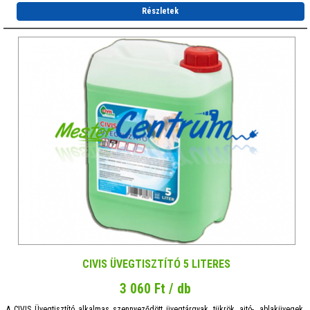
Részletek
CIVIS ÜVEGTISZTÍTÓ 5 LITERES
3 060 Ft / db
A CIVIS Üvegtisztító alkalmas szennyeződött üvegtárgyak, tükrök, ajtó-, ablaküvegek,