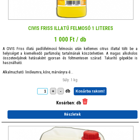
CIVIS FRISS ILLATÚ FELMOSÓ 1 LITERES
1 000 Ft / db
A CIVIS Friss illatú padlófelmosó felmosás után kellemes citrus illattal tölti be a
helyiséget a kiemelkedő parfümolaj tartalmának köszönhetően. A magas alkoholos
összetevőjének hatásaként gyorsan és foltmentesen szárad. Takarító gépekbe is
használható.
Alkalmazható: linóleumra, kőre, márványra é...
Súly: 1 kg
db
+
-
Kosárba rakom!
Kosárban:
db
Részletek