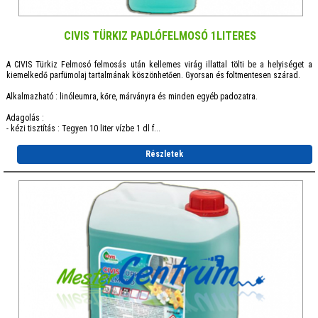
CIVIS TÜRKIZ PADLÓFELMOSÓ 1LITERES
A CIVIS Türkiz Felmosó felmosás után kellemes virág illattal tölti be a helyiséget a
kiemelkedő parfümolaj tartalmának köszönhetően. Gyorsan és foltmentesen szárad.
Alkalmazható : linóleumra, kőre, márványra és minden egyéb padozatra.
Adagolás :
- kézi tisztítás : Tegyen 10 liter vízbe 1 dl f...
Részletek