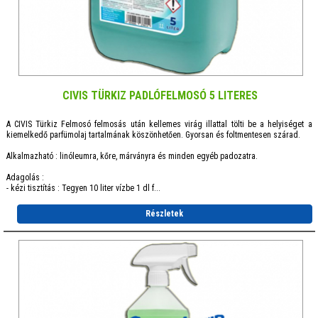
CIVIS TÜRKIZ PADLÓFELMOSÓ 5 LITERES
A CIVIS Türkiz Felmosó felmosás után kellemes virág illattal tölti be a helyiséget a
kiemelkedő parfümolaj tartalmának köszönhetően. Gyorsan és foltmentesen szárad.
Alkalmazható : linóleumra, kőre, márványra és minden egyéb padozatra.
Adagolás :
- kézi tisztítás : Tegyen 10 liter vízbe 1 dl f...
Részletek