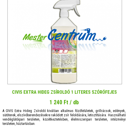
CIVIS EXTRA HIDEG ZSÍROLDÓ 1 LITERES SZÓRÓFEJES
1 240 Ft / db
A CIVIS Extra Hideg Zsíroldó kiválóan alkalmas főzőfelületek, grillrácsok, edények,
sütőterek, elszívóberendezésekre rakódott zsír feloldására, letisztítására. Használható
vendéglátóipari területen, közétkeztetésben, élelmiszeripari területen, intézményi
területen, háztartásban.