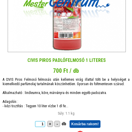
CIVIS PIROS PADLÓFELMOSÓ 1 LITERES
700 Ft / db
A CIVIS Piros Felmosó felmosás után kellemes virág illattal tölti be a helyiséget a
kiemelkedő parfümolaj tartalmának köszönhetően. Gyorsan és foltmentesen szárad.
Alkalmazható : linóleumra, kőre, márványra és minden egyéb padozatra.
Adagolás :
- kézi tisztítás : Tegyen 10 liter vízbe 1 dl fe...
Súly: 1.1 kg
db
+
-
Kosárba rakom!