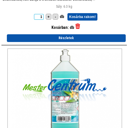
Súly: 6.3 kg
db
+
-
Kosárba rakom!
Kosárban:
db
Részletek