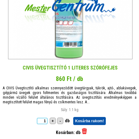
CIVIS ÜVEGTISZTÍTÓ 1 LITERES SZÓRÓFEJES
860 Ft / db
A CIVIS Üvegtisztító alkalmas szennyeződött üvegtárgyak, tükrök, ajtó-, ablaküvegek,
gépjármű üvegek gyors foltmentes és gazdaságos tisztítására. Alkalmas továbbá
minden vízálló felület általános tisztítására. Az üvegtisztítás eredményeképpen a
megtisztított felület magas fényű és csíkmentes lesz. A...
Súly: 1.1 kg
db
+
-
Kosárba rakom!
Kosárban:
db