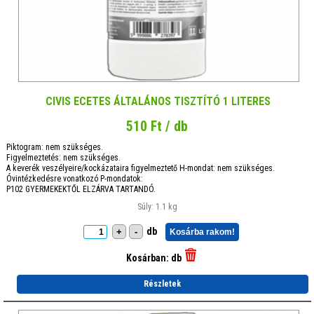
CIVIS ECETES ÁLTALÁNOS TISZTÍTÓ 1 LITERES
510 Ft / db
Piktogram: nem szükséges.
Figyelmeztetés: nem szükséges.
A keverék veszélyeire/kockázataira figyelmeztető H-mondat: nem szükséges.
Óvintézkedésre vonatkozó P-mondatok:
P102 GYERMEKEKTŐL ELZÁRVA TARTANDÓ.
Súly: 1.1 kg
db
+
-
Kosárba rakom!
Kosárban:
db
Részletek