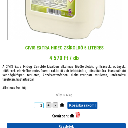
CIVIS EXTRA HIDEG ZSÍROLDÓ 5 LITERES
4 570 Ft / db
A CIVIS Extra Hideg Zsíroldó kiválóan alkalmas főzőfelületek, grillrácsok, edények,
sütőterek, elszívóberendezésekre rakódott zsír feloldására, letisztítására. Használható
vendéglátóipari területen, közétkeztetésben, élelmiszeripari területen, intézményi
területen, háztartásban.
Alkalmazása: fújj...
Súly: 5.6 kg
db
+
-
Kosárba rakom!
Kosárban:
db
Részletek