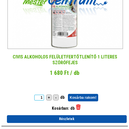
CIVIS ALKOHOLOS FELÜLETFERTŐTLENÍTŐ 1 LITERES
SZÓRÓFEJES
1 680 Ft / db
db
+
-
Kosárba rakom!
Kosárban:
db
Részletek