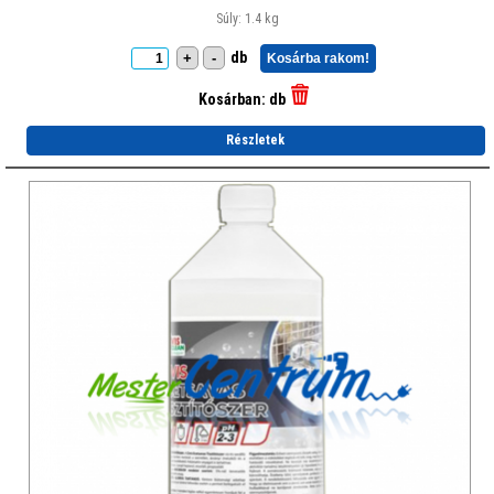
Súly: 1.4 kg
db
+
-
Kosárba rakom!
Kosárban:
db
Részletek