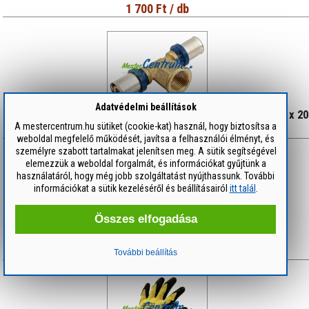
1 700 Ft
/ db
Adatvédelmi beállítások
GENERAL-FITTINGS Press T-idom belső menetes 20 x 3/4" x 20
A mestercentrum.hu sütiket (cookie-kat) használ, hogy biztosítsa a
3 700 Ft
/ db
weboldal megfelelő működését, javítsa a felhasználói élményt, és
személyre szabott tartalmakat jelenítsen meg. A sütik segítségével
elemezzük a weboldal forgalmát, és információkat gyűjtünk a
használatáról, hogy még jobb szolgáltatást nyújthassunk. További
információkat a sütik kezeléséről és beállításairól
itt talál
.
Összes elfogadása
GENERAL-FITTINGS Réz karmantyú 1/2"
700 Ft
/ db
További beállítás