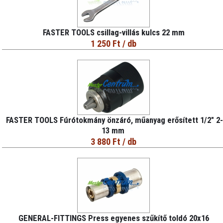
FASTER TOOLS csillag-villás kulcs 22 mm
1 250 Ft
/ db
FASTER TOOLS Fúrótokmány önzáró, műanyag erősített 1/2" 2
13 mm
3 880 Ft
/ db
GENERAL-FITTINGS Press egyenes szűkítő toldó 20x16