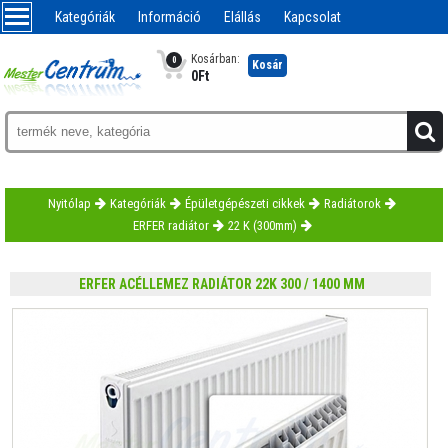
Kategóriák
Információ
Elállás
Kapcsolat
Kosárban:
0
Kosár
0
Ft
Nyitólap
Kategóriák
Épületgépészeti cikkek
Radiátorok
ERFER radiátor
22 K (300mm)
ERFER ACÉLLEMEZ RADIÁTOR 22K 300 / 1400 MM