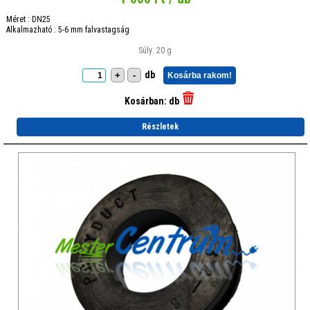
Méret : DN25
Alkalmazható : 5-6 mm falvastagság
Súly: 20 g
db
+
-
Kosárba rakom!
Kosárban:
db
Részletek