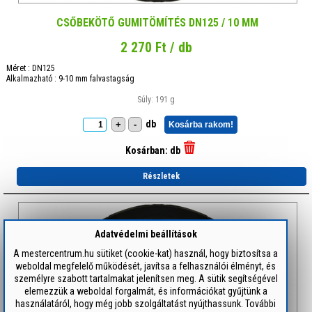
CSŐBEKÖTŐ GUMITÖMÍTÉS DN125 / 10 MM
2 270 Ft / db
Méret : DN125
Alkalmazható : 9-10 mm falvastagság
Súly: 191 g
db
+
-
Kosárba rakom!
Kosárban:
db
Részletek
Adatvédelmi beállítások
A mestercentrum.hu sütiket (cookie-kat) használ, hogy biztosítsa a
weboldal megfelelő működését, javítsa a felhasználói élményt, és
személyre szabott tartalmakat jelenítsen meg. A sütik segítségével
elemezzük a weboldal forgalmát, és információkat gyűjtünk a
használatáról, hogy még jobb szolgáltatást nyújthassunk. További