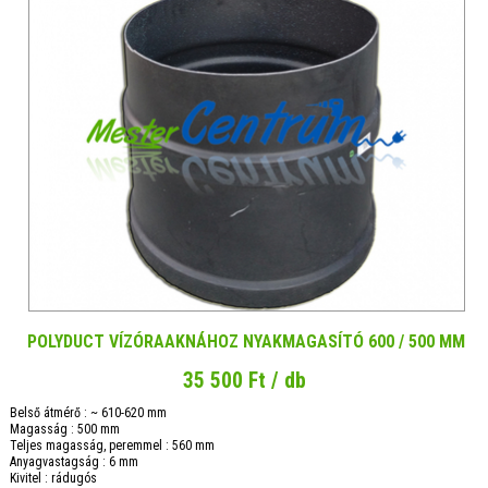
POLYDUCT VÍZÓRAAKNÁHOZ NYAKMAGASÍTÓ 600 / 500 MM
35 500 Ft / db
Belső átmérő : ~ 610-620 mm
Magasság : 500 mm
Teljes magasság, peremmel : 560 mm
Anyagvastagság : 6 mm
Kivitel : rádugós