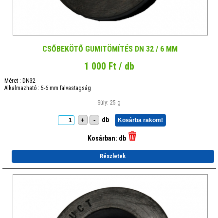
CSŐBEKÖTŐ GUMITÖMÍTÉS DN 32 / 6 MM
1 000 Ft / db
Méret : DN32
Alkalmazható : 5-6 mm falvastagság
Súly: 25 g
db
+
-
Kosárba rakom!
Kosárban:
db
Részletek