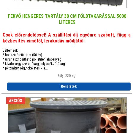
FEKVŐ HENGERES TARTÁLY 30 CM FÖLDTAKARÁSSAL 5000
LITERES
Csak előrendeléssel! A szállítási díj egyénre szabott, függ a
kézbesítés címétől, lerakodás módjától.
Jellemzők :
* hosszú élettartam (50 év)
* újrahasznosítható polietilén alapanyag
* kiváló vegyszerállóság, folyadékzáróság
* jó tömítettség, tökéletes kia...
Súly: 220 kg
Részletek