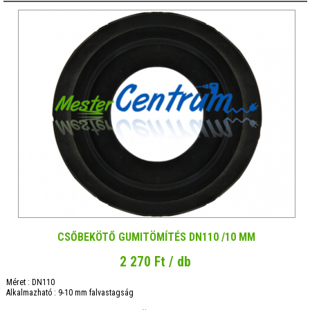
CSŐBEKÖTŐ GUMITÖMÍTÉS DN110 /10 MM
2 270 Ft / db
Méret : DN110
Alkalmazható : 9-10 mm falvastagság