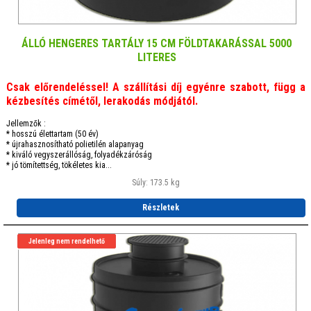
ÁLLÓ HENGERES TARTÁLY 15 CM FÖLDTAKARÁSSAL 5000
LITERES
Csak előrendeléssel! A szállítási díj egyénre szabott, függ a
kézbesítés címétől, lerakodás módjától.
Jellemzők :
* hosszú élettartam (50 év)
* újrahasznosítható polietilén alapanyag
* kiváló vegyszerállóság, folyadékzáróság
* jó tömítettség, tökéletes kia...
Súly: 173.5 kg
Részletek
Jelenleg nem rendelhető