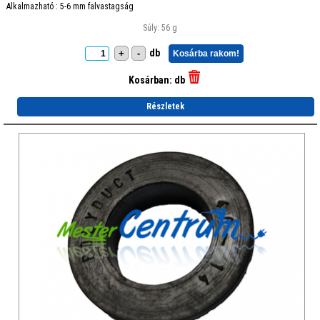
Alkalmazható : 5-6 mm falvastagság
Súly: 56 g
db
+
-
Kosárba rakom!
Kosárban:
db
Részletek