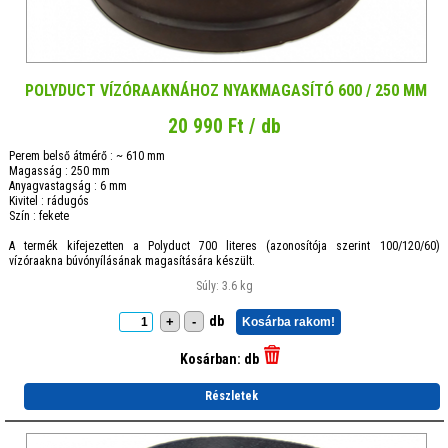
POLYDUCT VÍZÓRAAKNÁHOZ NYAKMAGASÍTÓ 600 / 250 MM
20 990 Ft / db
Perem belső átmérő : ~ 610 mm
Magasság : 250 mm
Anyagvastagság : 6 mm
Kivitel : rádugós
Szín : fekete
A termék kifejezetten a Polyduct 700 literes (azonosítója szerint 100/120/60)
vízóraakna búvónyílásának magasítására készült.
Súly: 3.6 kg
db
+
-
Kosárba rakom!
Kosárban:
db
Részletek