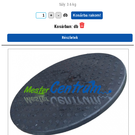
Súly: 3.6 kg
db
+
-
Kosárba rakom!
Kosárban:
db
Részletek