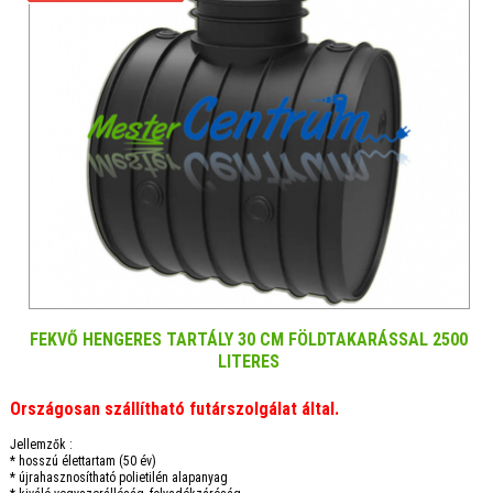
FEKVŐ HENGERES TARTÁLY 30 CM FÖLDTAKARÁSSAL 2500
LITERES
Országosan szállítható futárszolgálat által.
Jellemzők :
* hosszú élettartam (50 év)
* újrahasznosítható polietilén alapanyag