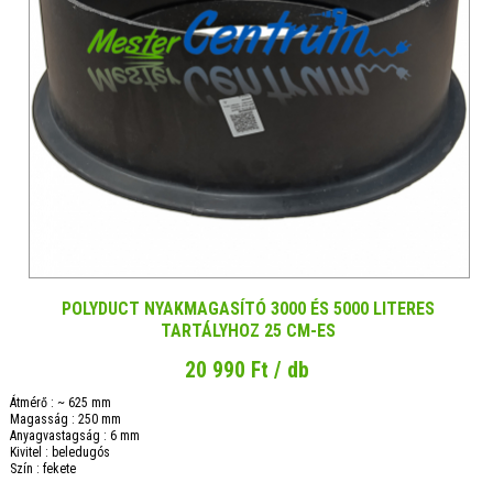
POLYDUCT NYAKMAGASÍTÓ 3000 ÉS 5000 LITERES
TARTÁLYHOZ 25 CM-ES
20 990 Ft / db
Átmérő : ~ 625 mm
Magasság : 250 mm
Anyagvastagság : 6 mm
Kivitel : beledugós
Szín : fekete