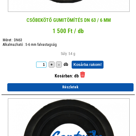
CSŐBEKÖTŐ GUMITÖMÍTÉS DN 63 / 6 MM
1 500 Ft / db
Méret : DN63
Alkalmazható : 5-6 mm falvastagság
Súly: 54 g
db
+
-
Kosárba rakom!
Kosárban:
db
Részletek