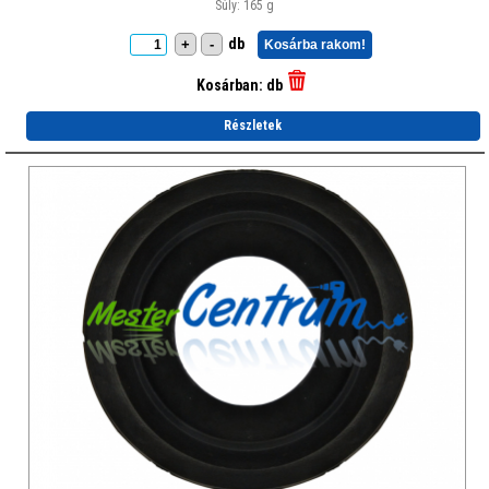
Súly: 165 g
db
+
-
Kosárba rakom!
Kosárban:
db
Részletek