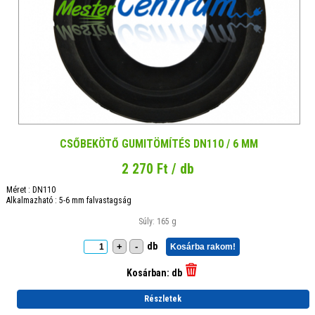
CSŐBEKÖTŐ GUMITÖMÍTÉS DN110 / 6 MM
2 270 Ft / db
Méret : DN110
Alkalmazható : 5-6 mm falvastagság
Súly: 165 g
db
+
-
Kosárba rakom!
Kosárban:
db
Részletek