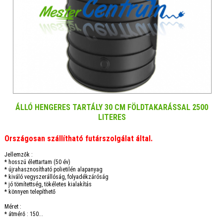
ÁLLÓ HENGERES TARTÁLY 30 CM FÖLDTAKARÁSSAL 2500
LITERES
Országosan szállítható futárszolgálat által.
Jellemzők :
* hosszú élettartam (50 év)
* újrahasznosítható polietilén alapanyag
* kiváló vegyszerállóság, folyadékzáróság
* jó tömítettség, tökéletes kialakítás
* könnyen telepíthető
Méret :
* átmérő : 150...