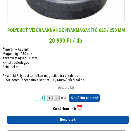
POLYDUCT VÍZÓRAAKNÁHOZ NYAKMAGASÍTÓ 625 / 250 MM
20 990 Ft / db
Átmérő : ~ 625 mm
Magasság : 250 mm
Anyagvastagság : 6 mm
Kivitel : beledugós
Szín : fekete
Az alábbi Polyduct termékek magasítására alkalmas :
- 850 literes (azonosítója szerint 100/140/62) vízóraakna
Súly: 3.6 kg
db
+
-
Kosárba rakom!
Kosárban:
db
Részletek