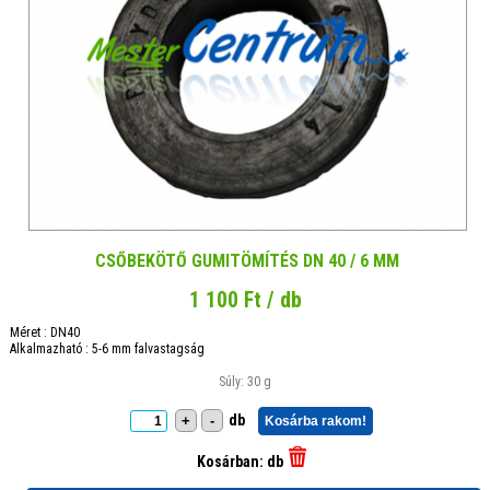
CSŐBEKÖTŐ GUMITÖMÍTÉS DN 40 / 6 MM
1 100 Ft / db
Méret : DN40
Alkalmazható : 5-6 mm falvastagság
Súly: 30 g
db
+
-
Kosárba rakom!
Kosárban:
db