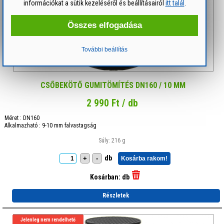
információkat a sütik kezeléséről és beállításairól
itt talál
.
Összes elfogadása
További beállítás
CSŐBEKÖTŐ GUMITÖMÍTÉS DN160 / 10 MM
2 990 Ft / db
Méret : DN160
Alkalmazható : 9-10 mm falvastagság
Súly: 216 g
db
+
-
Kosárba rakom!
Kosárban:
db
Részletek
Jelenleg nem rendelhető