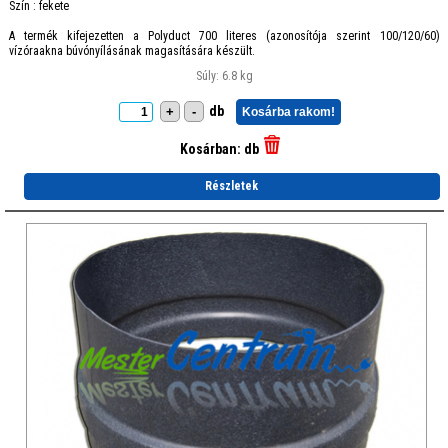
Szín : fekete
A termék kifejezetten a Polyduct 700 literes (azonosítója szerint 100/120/60)
vízóraakna búvónyílásának magasítására készült.
Súly: 6.8 kg
db
+
-
Kosárba rakom!
Kosárban:
db
Részletek