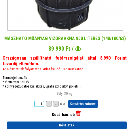
MÁSZHATÓ MŰANYAG VÍZÓRAAKNA 850 LITERES (140/100/62)
89 990 Ft / db
Országosan szállítható futárszolgálat által 8.990 Forint
fuvardíj ellenében.
Árukészletünk folyamatos. Átfutási idő : 3-5 munkanap.
Termékjellemzők :
* élettartam : 50 év
* környezettudatos kialakítás, újrahasznosított polietil...
Súly: 30 kg
db
+
-
Kosárba rakom!
Kosárban:
db
Részletek