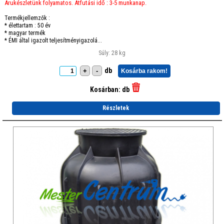
Árukészletünk folyamatos. Átfutási idő : 3-5 munkanap.
Termékjellemzők :
* élettartam : 50 év
* magyar termék
* ÉMI által igazolt teljesítményigazolá...
Súly: 28 kg
db
+
-
Kosárba rakom!
Kosárban:
db
Részletek