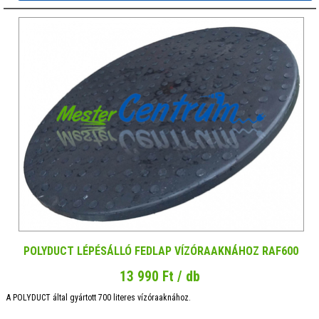
POLYDUCT LÉPÉSÁLLÓ FEDLAP VÍZÓRAAKNÁHOZ RAF600
13 990 Ft / db
A POLYDUCT által gyártott 700 literes vízóraaknához.