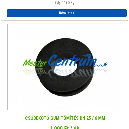
Súly: 118.5 kg
Részletek
CSŐBEKÖTŐ GUMITÖMÍTÉS DN 25 / 6 MM
1 000 Ft / db