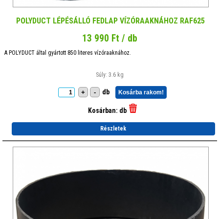
POLYDUCT LÉPÉSÁLLÓ FEDLAP VÍZÓRAAKNÁHOZ RAF625
13 990 Ft / db
A POLYDUCT által gyártott 850 literes vízóraaknához.
Súly: 3.6 kg
db
+
-
Kosárba rakom!
Kosárban:
db
Részletek