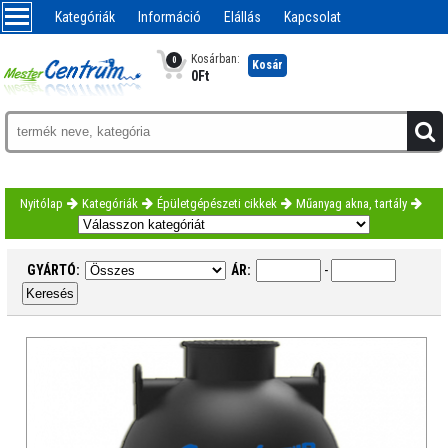
Kategóriák
Információ
Elállás
Kapcsolat
Kosárban:
0
Kosár
0
Ft
Nyitólap
Kategóriák
Épületgépészeti cikkek
Műanyag akna, tartály
GYÁRTÓ:
ÁR:
-