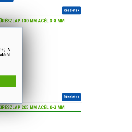
Részletek
ŰRÉSZLAP 130 MM ACÉL 3-8 MM
meg. A
atáról,
 rakom!
Részletek
ŰRÉSZLAP 205 MM ACÉL 0-3 MM