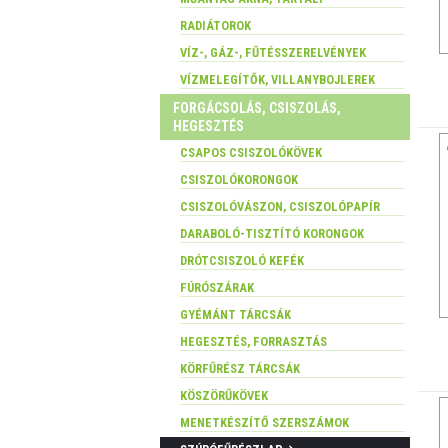
RADIÁTOROK
VÍZ-, GÁZ-, FŰTÉSSZERELVÉNYEK
VÍZMELEGÍTŐK, VILLANYBOJLEREK
FORGÁCSOLÁS, CSISZOLÁS,
HEGESZTÉS
CSAPOS CSISZOLÓKÖVEK
CSISZOLÓKORONGOK
CSISZOLÓVÁSZON, CSISZOLÓPAPÍR
DARABOLÓ-TISZTÍTÓ KORONGOK
DRÓTCSISZOLÓ KEFÉK
FÚRÓSZÁRAK
GYÉMÁNT TÁRCSÁK
HEGESZTÉS, FORRASZTÁS
KÖRFŰRÉSZ TÁRCSÁK
KÖSZÖRŰKÖVEK
MENETKÉSZÍTŐ SZERSZÁMOK