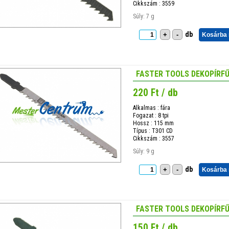
Cikkszám : 3559
Súly: 7 g
db
+
-
Kosárba
FASTER TOOLS DEKOPÍRFŰ
220 Ft / db
Alkalmas : fára
Fogazat : 8 tpi
Hossz : 115 mm
Típus : T301 CD
Cikkszám : 3557
Súly: 9 g
db
+
-
Kosárba
FASTER TOOLS DEKOPÍRFŰ
150 Ft / db