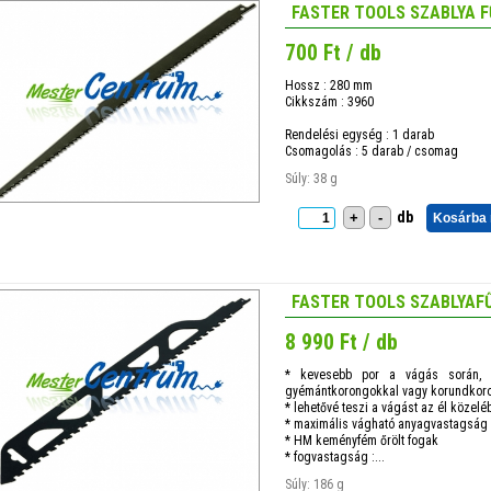
FASTER TOOLS SZABLYA 
700 Ft / db
Hossz : 280 mm
Cikkszám : 3960
Rendelési egység : 1 darab
Csomagolás : 5 darab / csomag
Súly: 38 g
db
+
-
Kosárba
FASTER TOOLS SZABLYAFŰ
8 990 Ft / db
* kevesebb por a vágás során, ö
gyémántkorongokkal vagy korundkoro
* lehetővé teszi a vágást az él közel
* maximális vágható anyagvastagság
* HM keményfém őrölt fogak
* fogvastagság :...
Súly: 186 g