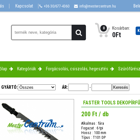
lás
Kapcsolat
Bel
+36 30/677-4360
info@mestercentrum.hu
Kosárban:
0
K
0
Ft
ólap
Kategóriák
Forgácsolás, csiszolás, hegesztés
Szúrófűrész
GYÁRTÓ:
ÁR:
-
FASTER TOOLS DEKOPÍRFŰ
200 Ft / db
Alkalmas : fára
Fogazat : 6 tpi
Hossz : 100 mm
Típus : T101 DP