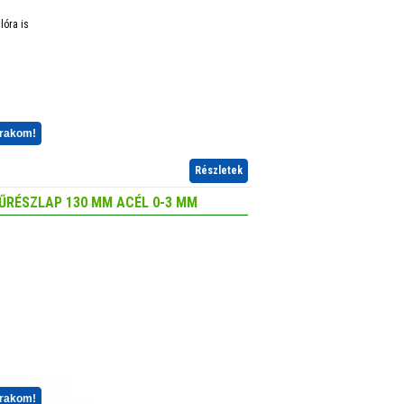
lóra is
 rakom!
Részletek
ŰRÉSZLAP 130 MM ACÉL 0-3 MM
 rakom!