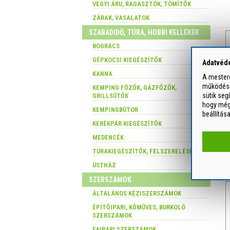
VEGYI ÁRU, RAGASZTÓK, TÖMÍTŐK
ZÁRAK, VASALATOK
SZABADIDŐ, TÚRA, HOBBI KELLÉKEK
BOGRÁCS
GÉPKOCSI KIEGÉSZÍTŐK
Adatvéde
KANNA
A mesterc
működését
KEMPING FŐZŐK, GÁZFŐZŐK,
sütik seg
GRILLSÜTŐK
hogy még 
KEMPINGBÚTOR
beállítás
KERÉKPÁR KIEGÉSZÍTŐK
MEDENCÉK
TÚRAKIEGÉSZÍTŐK, FELSZERELÉSEK
ÜSTHÁZ
SZERSZÁMOK
ÁLTALÁNOS KÉZISZERSZÁMOK
ÉPÍTŐIPARI, KŐMŰVES, BURKOLÓ
SZERSZÁMOK
FAIPARI SZERSZÁMOK