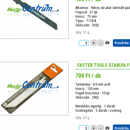
Alkalmas : fémre, de akár laminált pad
Fogazat : 21 tpi
Hossz : 75 mm
Típus : T118 A
Cikkszám : 3562
Súly: 31 g
db
+
-
Kosárba
FASTER TOOLS SZABLYA F
700 Ft / db
Tartomány : 0-3 mm acél
Hossz : 130 mm
Fogak kiosztása : 10 tpi
Cikkszám : 3962
Rendelési egység : 1 darab
Csomagolás : 5 darab / csomag
Súly: 20 g
db
+
-
Kosárba