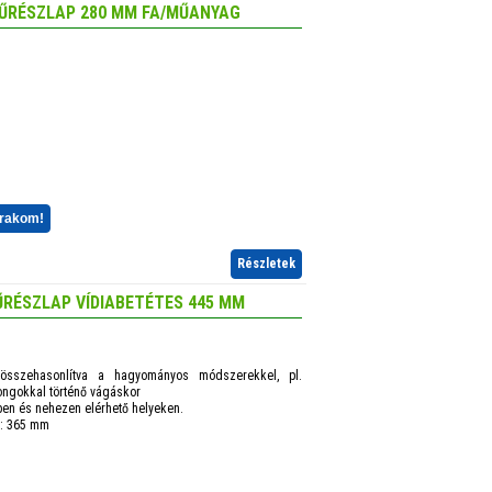
FŰRÉSZLAP 280 MM FA/MŰANYAG
 rakom!
Részletek
RÉSZLAP VÍDIABETÉTES 445 MM
sszehasonlítva a hagyományos módszerekkel, pl.
ngokkal történő vágáskor
ében és nehezen elérhető helyeken.
 : 365 mm