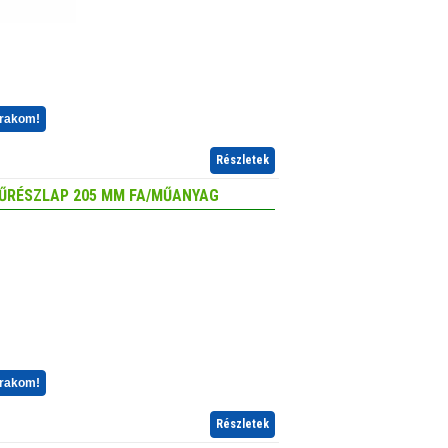
 rakom!
Részletek
FŰRÉSZLAP 205 MM FA/MŰANYAG
 rakom!
Részletek