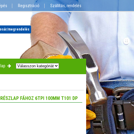
épés
Regisztráció
Szállítás, rendelés
osár
/megrendelés
lap
RÉSZLAP FÁHOZ 6TPI 100MM T101 DP