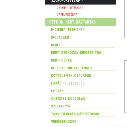
SZÚRÓFŰRÉSZLAP
DEKOPÍRFŰRÉSZLAP
ORRFŰRÉSZLAP
OTTHON, KERT, HÁZTARTÁS
HIGIÉNIAI TERMÉKEK
IRODASZER
KERÍTÉS
KERTI ESZKÖZÖK, KIEGÉSZÍTŐK
KERTI GÉPEK
KÖTÉSTECHNIKA, LÁNCOK
KÖTŐELEMEK, CSAVAROK
LAKÁS FELSZERELÉS
LÉTRÁK
ÖNTÖZÉS, LOCSOLÁS
SZIVATTYÚK
TAKARÓFÓLIÁK, SÁTORFÓLIÁK
VÉDŐESZKÖZÖK