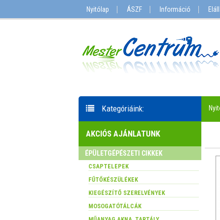
Nyitólap
ÁSZF
Információ
Elál
Kategóriáink:
Nyit
AKCIÓS AJÁNLATUNK
ÉPÜLETGÉPÉSZETI CIKKEK
CSAPTELEPEK
FŰTŐKÉSZÜLÉKEK
KIEGÉSZÍTŐ SZERELVÉNYEK
MOSOGATÓTÁLCÁK
MŰANYAG AKNA, TARTÁLY