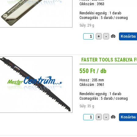
Cikkszám : 3963
Rendelési egység : 1 darab
Csomagolás : 5 darab / csomag
Súly: 29 g
db
+
-
Kosárba
FASTER TOOLS SZABLYA 
550 Ft / db
Hossz : 205 mm
Cikkszám : 3961
Rendelési egység : 1 darab
Csomagolás : 5 darab / csomag
Súly: 35 g
db
+
-
Kosárba