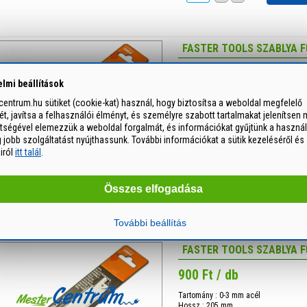
FASTER TOOLS SZABLYA F
700 Ft / db
lmi beállítások
Tartomány : 3-8 mm acél
entrum.hu sütiket (cookie-kat) használ, hogy biztosítsa a weboldal megfelelő
Hossz : 130 mm
, javítsa a felhasználói élményt, és személyre szabott tartalmakat jelenítsen 
Fogak kiosztása : 14 tpi
Cikkszám : 3964
ítségével elemezzük a weboldal forgalmát, és információkat gyűjtünk a használ
jobb szolgáltatást nyújthassunk. További információkat a sütik kezeléséről és
Rendelési egység : 1 darab
airól
itt talál
.
Csomagolás : 5 darab / csomag
Súly: 26 g
Összes elfogadása
db
+
-
Kosárba
További beállítás
FASTER TOOLS SZABLYA F
900 Ft / db
Tartomány : 0-3 mm acél
Hossz : 205 mm