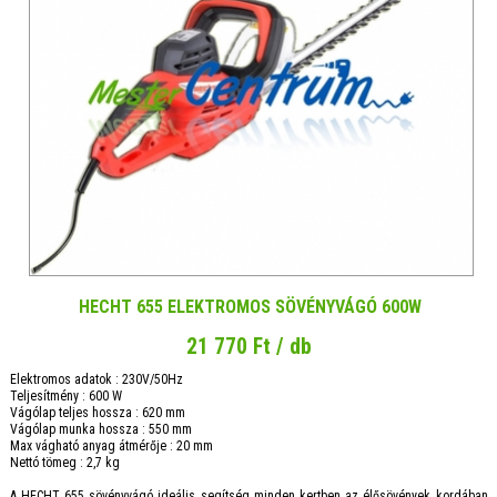
HECHT 655 ELEKTROMOS SÖVÉNYVÁGÓ 600W
21 770 Ft / db
Elektromos adatok : 230V/50Hz
Teljesítmény : 600 W
Vágólap teljes hossza : 620 mm
Vágólap munka hossza : 550 mm
Max vágható anyag átmérője : 20 mm
Nettó tömeg : 2,7 kg
A HECHT 655 sövényvágó ideális segítség minden kertben az élősövények kordában