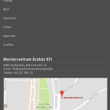
Főoldal
ÁSZF
Információ
Elállás
Kapcsolat
Szállítás
Mestercentrum Áruház Kft
4080 Hajdúnánás, Ady Endre Krt. 24.
E-mail: info[kukac]mestercentrum[pont]hu
Telefon:+36 (52) 380 122