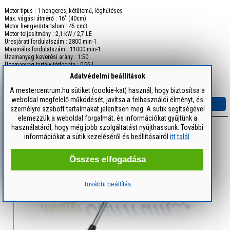
Motor típus : 1 hengeres, kétütemű, léghűtéses
Max. vágási átmérő : 16" (40cm)
Motor hengerűrtartalom : 45 cm3
Motor teljesítmény : 2,1 kW / 2,7 LE
Üresjárati fordulatszám : 2800 min-1
Maximális fordulatszám : 11000 min-1
Üzemanyag keverési arány : 1:50
Üzemanyag tartály térfogata : 0,55 l
O...
Adatvédelmi beállítások
Súly: 7.6 kg
A mestercentrum.hu sütiket (cookie-kat) használ, hogy biztosítsa a
weboldal megfelelő működését, javítsa a felhasználói élményt, és
Részletek
személyre szabott tartalmakat jelenítsen meg. A sütik segítségével
elemezzük a weboldal forgalmát, és információkat gyűjtünk a
használatáról, hogy még jobb szolgáltatást nyújthassunk. További
Jelenleg nem rendelhető
információkat a sütik kezeléséről és beállításairól
itt talál
.
Összes elfogadása
További beállítás