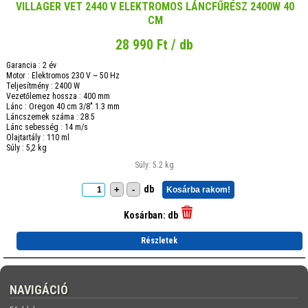
VILLAGER VET 2440 V ELEKTROMOS LÁNCFŰRÉSZ 2400W 40
CM
28 990 Ft / db
Garancia : 2 év
Motor : Elektromos 230 V ~ 50 Hz
Teljesítmény : 2400 W
Vezetőlemez hossza : 400 mm
Lánc : Oregon 40 cm 3/8" 1.3 mm
Láncszemek száma : 28.5
Lánc sebesség : 14 m/s
Olajtartály : 110 ml
Súly : 5,2 kg
Súly: 5.2 kg
db
+
-
Kosárba rakom!
Kosárban:
db
Részletek
NAVIGÁCIÓ