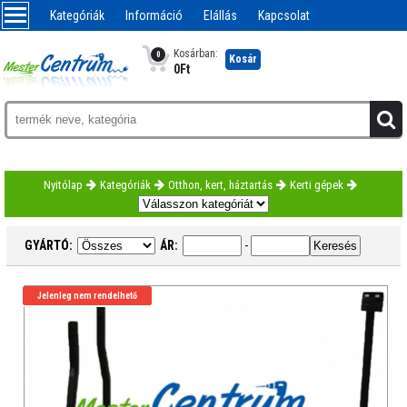
Kategóriák
Információ
Elállás
Kapcsolat
Kosárban:
0
Kosár
0
Ft
Nyitólap
Kategóriák
Otthon, kert, háztartás
Kerti gépek
GYÁRTÓ:
ÁR:
-
Jelenleg nem rendelhető