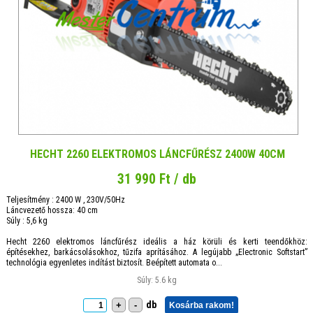
HECHT 2260 ELEKTROMOS LÁNCFŰRÉSZ 2400W 40CM
31 990 Ft / db
Teljesítmény : 2400 W , 230V/50Hz
Láncvezető hossza: 40 cm
Súly : 5,6 kg
Hecht 2260 elektromos láncfűrész ideális a ház körüli és kerti teendőkhöz:
építésekhez, barkácsolásokhoz, tűzifa aprításához. A legújabb „Electronic Softstart”
technológia egyenletes indítást biztosít. Beépített automata o...
Súly: 5.6 kg
db
+
-
Kosárba rakom!