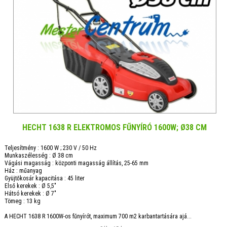
HECHT 1638 R ELEKTROMOS FŰNYÍRÓ 1600W; Ø38 CM
Teljesítmény : 1600 W ; 230 V / 50 Hz
Munkaszélesség : Ø 38 cm
Vágási magasság : központi magasság állítás, 25-65 mm
Ház : műanyag
Gyüjtőkosár kapacitása : 45 liter
Első kerekek : Ø 5,5"
Hátsó kerekek : Ø 7"
Tömeg : 13 kg
A HECHT 1638 R 1600W-os fűnyírót, maximum 700 m2 karbantartására ajá...