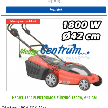
Súly: 15 kg
Részletek
Jelenleg nem rendelhető
HECHT 1844 ELEKTROMOS FŰNYÍRÓ 1800W; Ø42 CM
Teljesítmény : 1800 W ; 230 V / 50 Hz