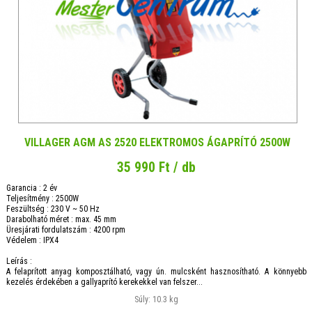
VILLAGER AGM AS 2520 ELEKTROMOS ÁGAPRÍTÓ 2500W
35 990 Ft / db
Garancia : 2 év
Teljesítmény : 2500W
Feszültség : 230 V ~ 50 Hz
Darabolható méret : max. 45 mm
Üresjárati fordulatszám : 4200 rpm
Védelem : IPX4
Leírás :
A felaprított anyag komposztálható, vagy ún. mulcsként hasznosítható. A könnyebb
kezelés érdekében a gallyaprító kerekekkel van felszer...
Súly: 10.3 kg