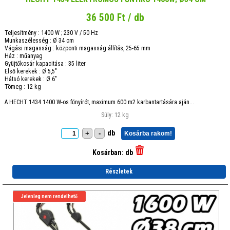
36 500 Ft / db
Teljesítmény : 1400 W ; 230 V / 50 Hz
Munkaszélesség : Ø 34 cm
Vágási magasság : központi magasság állítás, 25-65 mm
Ház : műanyag
Gyüjtőkosár kapacitása : 35 liter
Első kerekek : Ø 5,5"
Hátsó kerekek : Ø 6"
Tömeg : 12 kg
A HECHT 1434 1400 W-os fűnyírót, maximum 600 m2 karbantartására aján...
Súly: 12 kg
db
+
-
Kosárba rakom!
Kosárban:
db
Részletek
Jelenleg nem rendelhető