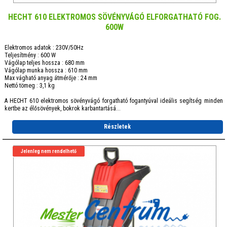
HECHT 610 ELEKTROMOS SÖVÉNYVÁGÓ ELFORGATHATÓ FOG.
600W
Elektromos adatok : 230V/50Hz
Teljesítmény : 600 W
Vágólap teljes hossza : 680 mm
Vágólap munka hossza : 610 mm
Max vágható anyag átmérője : 24 mm
Nettó tömeg : 3,1 kg
A HECHT 610 elektromos sövényvágó forgatható fogantyúval ideális segítség minden
kertbe az élősövények, bokrok karbantartásá...
Részletek
Jelenleg nem rendelhető