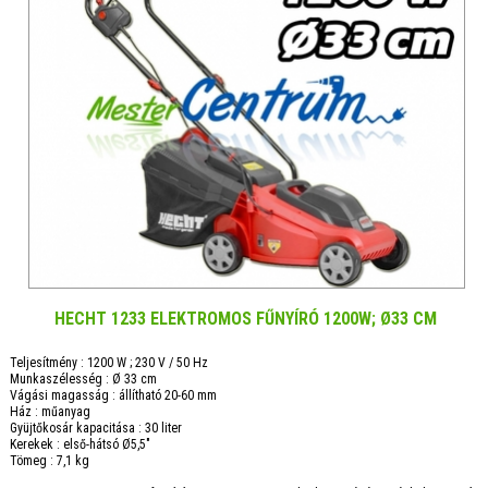
HECHT 1233 ELEKTROMOS FŰNYÍRÓ 1200W; Ø33 CM
Teljesítmény : 1200 W ; 230 V / 50 Hz
Munkaszélesség : Ø 33 cm
Vágási magasság : állítható 20-60 mm
Ház : műanyag
Gyüjtőkosár kapacitása : 30 liter
Kerekek : első-hátsó Ø5,5"
Tömeg : 7,1 kg