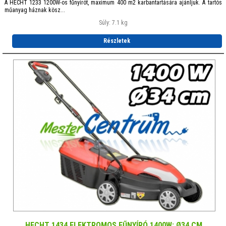
A HECHT 1233 1200W-os fűnyírót, maximum 400 m2 karbantartására ajánljuk. A tartós
műanyag háznak kösz...
Súly: 7.1 kg
Részletek
HECHT 1434 ELEKTROMOS FŰNYÍRÓ 1400W; Ø34 CM