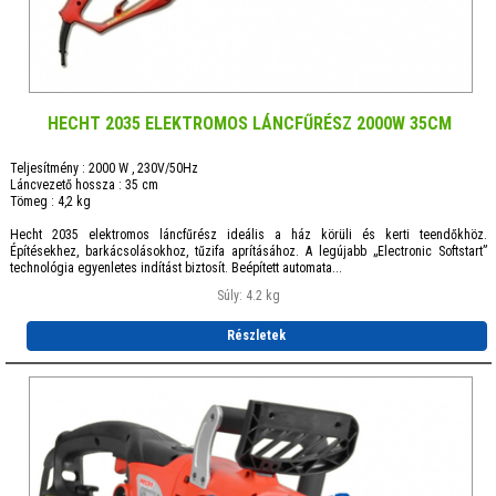
HECHT 2035 ELEKTROMOS LÁNCFŰRÉSZ 2000W 35CM
Teljesítmény : 2000 W , 230V/50Hz
Láncvezető hossza : 35 cm
Tömeg : 4,2 kg
Hecht 2035 elektromos láncfűrész ideális a ház körüli és kerti teendőkhöz.
Építésekhez, barkácsolásokhoz, tűzifa aprításához. A legújabb „Electronic Softstart”
technológia egyenletes indítást biztosít. Beépített automata...
Súly: 4.2 kg
Részletek