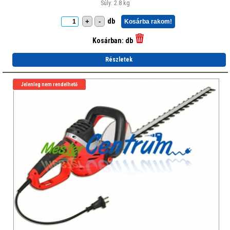
Súly: 2.8 kg
db
+
-
Kosárba rakom!
Kosárban:
db
Részletek
Jelenleg nem rendelhető