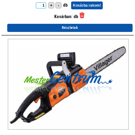
db
+
-
Kosárba rakom!
Kosárban:
db
Részletek