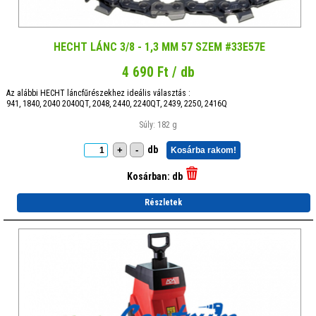
HECHT LÁNC 3/8 - 1,3 MM 57 SZEM #33E57E
4 690 Ft / db
Az alábbi HECHT láncfűrészekhez ideális választás :
941, 1840, 2040 2040QT, 2048, 2440, 2240QT, 2439, 2250, 2416Q
Súly: 182 g
db
+
-
Kosárba rakom!
Kosárban:
db
Részletek