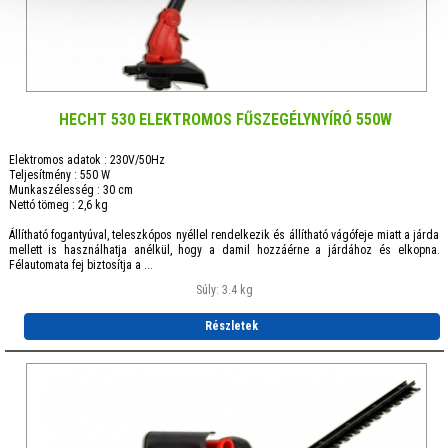
HECHT 530 ELEKTROMOS FŰSZEGÉLYNYÍRÓ 550W
Elektromos adatok : 230V/50Hz
Teljesítmény : 550 W
Munkaszélesség : 30 cm
Nettó tömeg : 2,6 kg
Állítható fogantyúval, teleszkópos nyéllel rendelkezik és állítható vágófeje miatt a járda
mellett is használhatja anélkül, hogy a damil hozzáérne a járdához és elkopna.
Félautomata fej biztosítja a ...
Súly: 3.4 kg
Részletek