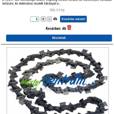
tartására. Az elektromos vezeték hátrányait e...
Súly: 3.6 kg
db
+
-
Kosárba rakom!
Kosárban:
db
Részletek