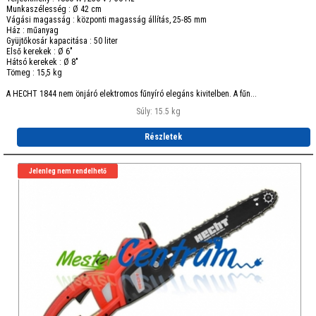
Munkaszélesség : Ø 42 cm
Vágási magasság : központi magasság állítás, 25-85 mm
Ház : műanyag
Gyüjtőkosár kapacitása : 50 liter
Első kerekek : Ø 6"
Hátsó kerekek : Ø 8"
Tömeg : 15,5 kg
A HECHT 1844 nem önjáró elektromos fűnyíró elegáns kivitelben. A fűn...
Súly: 15.5 kg
Részletek
Jelenleg nem rendelhető