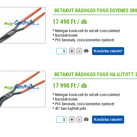
BETAKUT BÁDOGOS FOGÓ EGYENES 28
17 490 Ft / db
* Melegen kovácsolt és edzett szerszámtest
* Barnított kivitel
* PVC bevonatú, csúszásmentes nyelezet
db
+
-
Kosárba rakom!
BETAKUT BÁDOGOS FOGÓ HAJLÍTOTT 
17 990 Ft / db
* Melegen kovácsolt és edzett szerszámtest
* Barnított kivitel
* PVC bevonatú, csúszásmentes nyelezet
* 45°-ban hajlított pofa
db
+
-
Kosárba rakom!