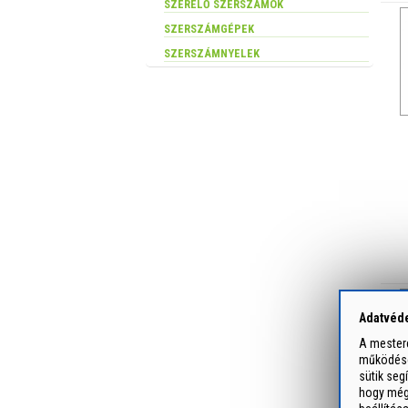
SZERELŐ SZERSZÁMOK
SZERSZÁMGÉPEK
SZERSZÁMNYELEK
Adatvéde
A mesterc
működését
sütik seg
hogy még 