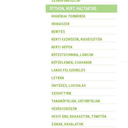
SZÚRÓFŰRÉSZLAP
OTTHON, KERT, HÁZTARTÁS
HIGIÉNIAI TERMÉKEK
IRODASZER
KERÍTÉS
KERTI ESZKÖZÖK, KIEGÉSZÍTŐK
KERTI GÉPEK
KÖTÉSTECHNIKA, LÁNCOK
KÖTŐELEMEK, CSAVAROK
LAKÁS FELSZERELÉS
LÉTRÁK
ÖNTÖZÉS, LOCSOLÁS
SZIVATTYÚK
TAKARÓFÓLIÁK, SÁTORFÓLIÁK
VÉDŐESZKÖZÖK
VEGYI ÁRU, RAGASZTÓK, TÖMÍTŐK
ZÁRAK, VASALATOK