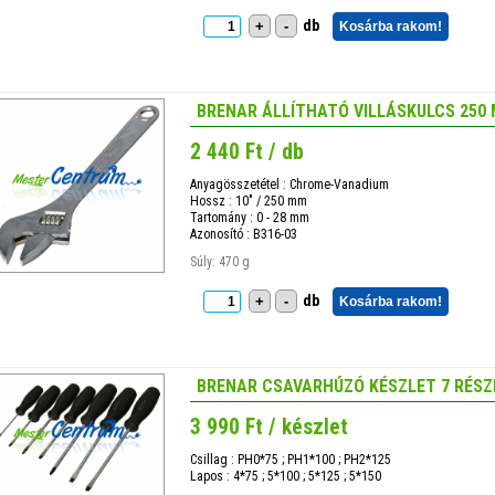
db
+
-
Kosárba rakom!
BRENAR ÁLLÍTHATÓ VILLÁSKULCS 250
2 440 Ft / db
Anyagösszetétel : Chrome-Vanadium
Hossz : 10" / 250 mm
Tartomány : 0 - 28 mm
Azonosító : B316-03
Súly: 470 g
db
+
-
Kosárba rakom!
BRENAR CSAVARHÚZÓ KÉSZLET 7 RÉSZ
3 990 Ft / készlet
Csillag : PH0*75 ; PH1*100 ; PH2*125
Lapos : 4*75 ; 5*100 ; 5*125 ; 5*150