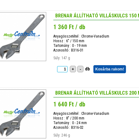
BRENAR ÁLLÍTHATÓ VILLÁSKULCS 150
1 360 Ft / db
Anyagösszetétel : Chrome-Vanadium
Hossz : 6" / 150 mm
Tartomány : 0 - 19 mm
Azonosító : B316-01
Súly: 147 g
db
+
-
Kosárba rakom!
BRENAR ÁLLÍTHATÓ VILLÁSKULCS 200
1 640 Ft / db
Anyagösszetétel : Chrome-Vanadium
Hossz : 8" / 200 mm
Tartomány : 0 - 24 mm
Azonosító : B316-02
Súly: 246 g