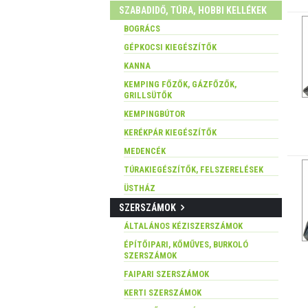
SZABADIDŐ, TÚRA, HOBBI KELLÉKEK
BOGRÁCS
GÉPKOCSI KIEGÉSZÍTŐK
KANNA
KEMPING FŐZŐK, GÁZFŐZŐK,
GRILLSÜTŐK
KEMPINGBÚTOR
KERÉKPÁR KIEGÉSZÍTŐK
MEDENCÉK
TÚRAKIEGÉSZÍTŐK, FELSZERELÉSEK
ÜSTHÁZ
SZERSZÁMOK
ÁLTALÁNOS KÉZISZERSZÁMOK
ÉPÍTŐIPARI, KŐMŰVES, BURKOLÓ
SZERSZÁMOK
FAIPARI SZERSZÁMOK
KERTI SZERSZÁMOK