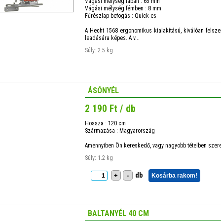
Vágási mélység fában : 65 mm
Vágási mélység fémben : 8 mm
Fűrészlap befogás : Quick-es
A Hecht 1568 ergonomikus kialakítású, kiválóan felsze
leadására képes. A v...
Súly: 2.5 kg
ÁSÓNYÉL
2 190 Ft / db
Hossza : 120 cm
Származása : Magyarország
Amennyiben Ön kereskedő, vagy nagyobb tételben szeret
Súly: 1.2 kg
db
+
-
Kosárba rakom!
BALTANYÉL 40 CM