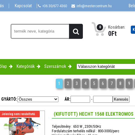
lás
Kapcsolat
Bel
+36 30/677-4360
info@mestercentrum.hu
Kosárban:
0
K
0
Ft
ólap
Kategóriák
Szerszámok
1
2
3
4
5
6
7
8
9
GYÁRTÓ:
ÁR:
-
(KIFUTOTT) HECHT 1568 ELEKTROMOS
Jelenleg nem rendelhető
Teljesítmény : 650 W , 230V/50Hz
Fordulatszám terhelés nélkül : 800-3000/perc