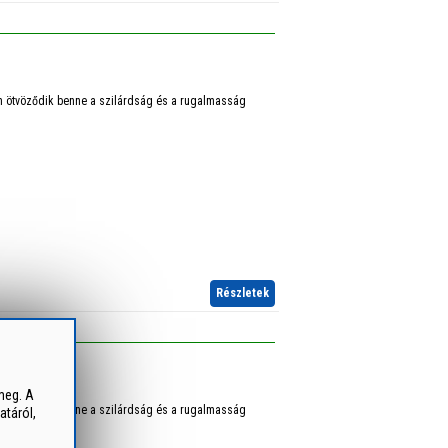
en ötvöződik benne a szilárdság és a rugalmasság
Részletek
 MM
meg. A
en ötvöződik benne a szilárdság és a rugalmasság
atáról,