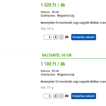
1 020 Ft / db
Hossza : 40 cm
Származása : Magyarország
Amennyiben Ön kereskedő, vagy nagyobb tételben szeret
Súly: 241 g
db
+
-
Kosárba rakom!
BALTANYÉL 50 CM
1 100 Ft / db
Hossza : 50 cm
Származása : Magyarország
Amennyiben Ön kereskedő, vagy nagyobb tételben szeret
Súly: 375 g
db
+
-
Kosárba rakom!