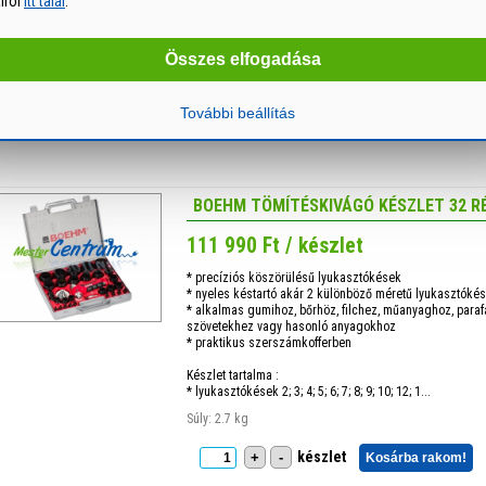
airól
itt talál
.
• Időjárásálló, színtartó jelölés
Rendelési egység : 1 darab
Csomagolv...
Összes elfogadása
Súly: 13 g
További beállítás
db
+
-
Kosárba rakom!
BOEHM TÖMÍTÉSKIVÁGÓ KÉSZLET 32 RÉ
111 990 Ft / készlet
* precíziós köszörülésű lyukasztókések
* nyeles késtartó akár 2 különböző méretű lyukasztóké
* alkalmas gumihoz, bőrhöz, filchez, műanyaghoz, paraf
szövetekhez vagy hasonló anyagokhoz
* praktikus szerszámkofferben
Készlet tartalma :
* lyukasztókések 2; 3; 4; 5; 6; 7; 8; 9; 10; 12; 1...
Súly: 2.7 kg
készlet
+
-
Kosárba rakom!