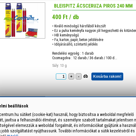
BLEISPITZ ÁCSCERUZA PIROS 240 MM
400 Ft / db
• Kiváló minőségű hársfából készült
• Ez a puha keményfa nagyon jól hegyezhető és kitűnő
• HB keménységű
• Fa, karton, papír, beton jelölésére
• Időjárásálló, színtartó jelölés
Rendelési egység : 1 darab
Csomagolva : 12 darab / 36 darab / 100 d...
Súly: 13 g
db
+
-
Kosárba rakom!
BLEISPITZ KŐMŰVESCERUZA ZÖLD 240
lmi beállítások
400 Ft / db
entrum.hu sütiket (cookie-kat) használ, hogy biztosítsa a weboldal megfelelő
, javítsa a felhasználói élményt, és személyre szabott tartalmakat jelenítsen 
• Kiváló minőségű hársfából készült
• Ez a puha keményfa nagyon jól hegyezhető és kitűnő
ítségével elemezzük a weboldal forgalmát, és információkat gyűjtünk a használ
• 6H/10H kemény grafit töltet
jobb szolgáltatást nyújthassunk. További információkat a sütik kezeléséről és
• Durva, kemény felületek, tégla, kő, beton jelölésére