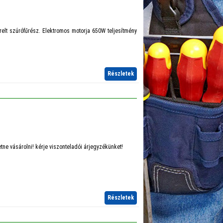
relt szúrófűrész. Elektromos motorja 650W teljesítmény
Részletek
ne vásárolni! kérje viszonteladói árjegyzékünket!
Részletek