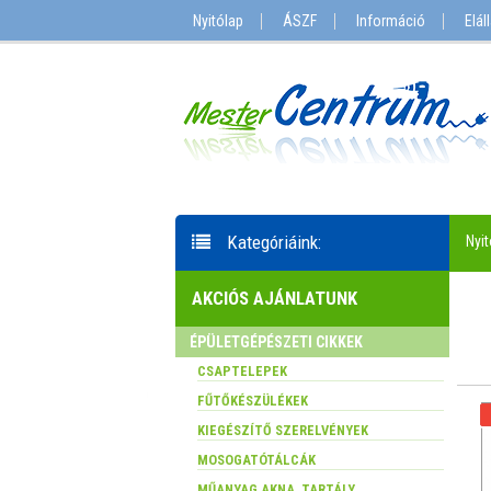
Nyitólap
ÁSZF
Információ
Elál
Kategóriáink:
Nyit
AKCIÓS AJÁNLATUNK
ÉPÜLETGÉPÉSZETI CIKKEK
CSAPTELEPEK
FŰTŐKÉSZÜLÉKEK
KIEGÉSZÍTŐ SZERELVÉNYEK
MOSOGATÓTÁLCÁK
MŰANYAG AKNA, TARTÁLY