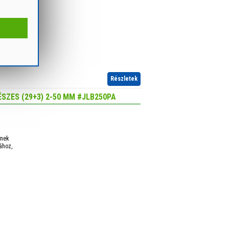
Részletek
SZES (29+3) 2-50 MM #JLB250PA
snek
ához,