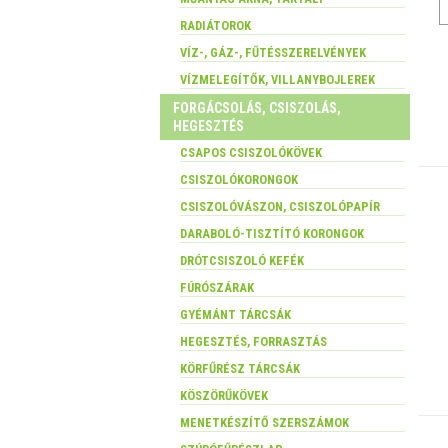
RADIÁTOROK
VÍZ-, GÁZ-, FŰTÉSSZERELVÉNYEK
VÍZMELEGÍTŐK, VILLANYBOJLEREK
FORGÁCSOLÁS, CSISZOLÁS,
HEGESZTÉS
CSAPOS CSISZOLÓKÖVEK
CSISZOLÓKORONGOK
CSISZOLÓVÁSZON, CSISZOLÓPAPÍR
DARABOLÓ-TISZTÍTÓ KORONGOK
DRÓTCSISZOLÓ KEFÉK
FÚRÓSZÁRAK
GYÉMÁNT TÁRCSÁK
HEGESZTÉS, FORRASZTÁS
KÖRFŰRÉSZ TÁRCSÁK
KÖSZÖRŰKÖVEK
MENETKÉSZÍTŐ SZERSZÁMOK