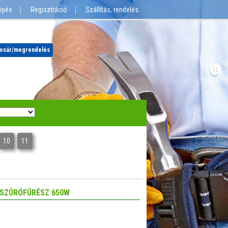
épés
Regisztráció
Szállítás, rendelés
osár
/megrendelés
10
11
 SZÚRÓFŰRÉSZ 650W