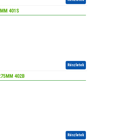
0MM 401S
Részletek
275MM 402B
Részletek