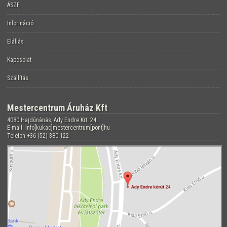
ÁSZF
Információ
Elállás
Kapcsolat
Szállítás
Mestercentrum Áruház Kft
4080 Hajdúnánás, Ady Endre Krt. 24.
E-mail: info[kukac]mestercentrum[pont]hu
Telefon:+36 (52) 380 122