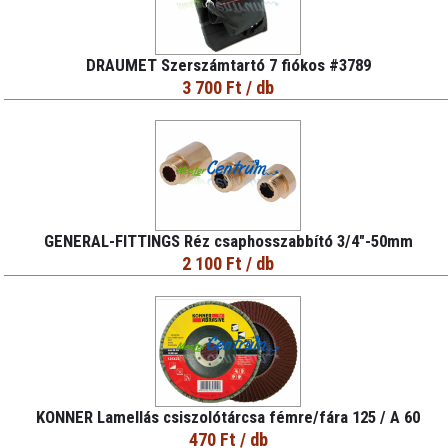
DRAUMET Szerszámtartó 7 fiókos #3789
3 700 Ft
/ db
GENERAL-FITTINGS Réz csaphosszabbító 3/4"-50mm
2 100 Ft
/ db
KONNER Lamellás csiszolótárcsa fémre/fára 125 / A 60
470 Ft
/ db