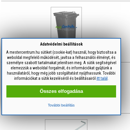
Adatvédelmi beállítások
Kuka kerekes 240 literes, szürke
A mestercentrum.hu sütiket (cookie-kat) használ, hogy biztosítsa a
weboldal megfelelő működését, javítsa a felhasználói élményt, és
24 400 Ft
/ db
személyre szabott tartalmakat jelenítsen meg. A sütik segítségével
elemezzük a weboldal forgalmát, és információkat gyűjtünk a
használatáról, hogy még jobb szolgáltatást nyújthassunk. További
információkat a sütik kezeléséről és beállításairól
itt talál
.
Összes elfogadása
MOFÉM Flexum gázipari golyóscsap 1" BB
További beállítás
8 990 Ft
/ db