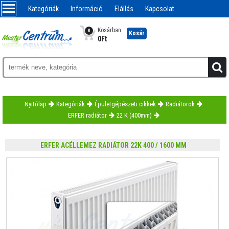
Kategóriák
Információ
Elállás
Kapcsolat
Kosárban:
0
Kosár
0
Ft
Nyitólap
Kategóriák
Épületgépészeti cikkek
Radiátorok
ERFER radiátor
22 K (400mm)
ERFER ACÉLLEMEZ RADIÁTOR 22K 400 / 1600 MM