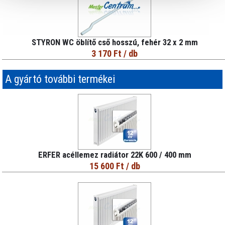
STYRON WC öblítő cső hosszú, fehér 32 x 2 mm
3 170 Ft
/ db
A gyártó további termékei
ERFER acéllemez radiátor 22K 600 / 400 mm
15 600 Ft
/ db