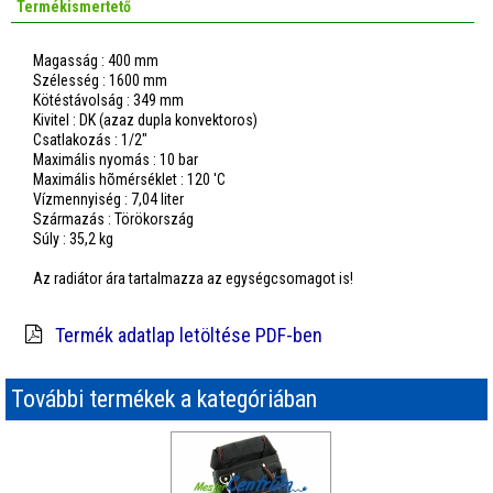
Termékismertető
Magasság : 400 mm
Szélesség : 1600 mm
Kötéstávolság : 349 mm
Kivitel : DK (azaz dupla konvektoros)
Csatlakozás : 1/2"
Maximális nyomás : 10 bar
Maximális hõmérséklet : 120 'C
Vízmennyiség : 7,04 liter
Származás : Törökország
Súly : 35,2 kg
Az radiátor ára tartalmazza az egységcsomagot is!
Termék adatlap letöltése PDF-ben
További termékek a kategóriában