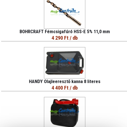
BOHRCRAFT Fémcsigafúró HSS-E 5% 11,0 mm
4 290 Ft
/ db
HANDY Olajleeresztő kanna 8 literes
4 400 Ft
/ db