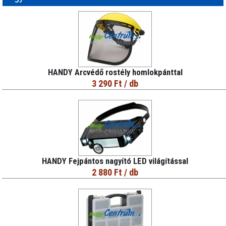
HANDY Arcvédő rostély homlokpánttal
3 290 Ft
/ db
HANDY Fejpántos nagyító LED világítással
2 880 Ft
/ db