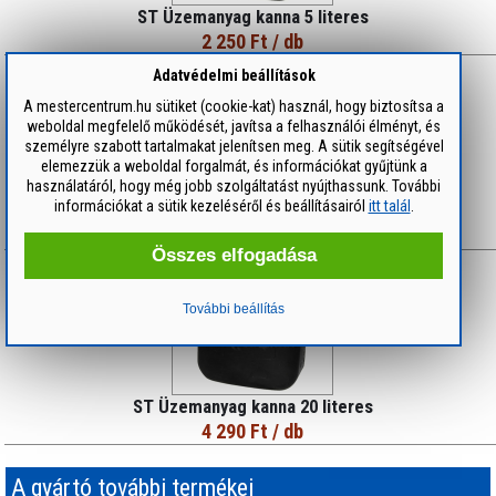
ST Üzemanyag kanna 5 literes
2 250 Ft
/ db
Adatvédelmi beállítások
A mestercentrum.hu sütiket (cookie-kat) használ, hogy biztosítsa a
weboldal megfelelő működését, javítsa a felhasználói élményt, és
személyre szabott tartalmakat jelenítsen meg. A sütik segítségével
elemezzük a weboldal forgalmát, és információkat gyűjtünk a
használatáról, hogy még jobb szolgáltatást nyújthassunk. További
információkat a sütik kezeléséről és beállításairól
itt talál
.
ST Üzemanyag kanna 10 literes
2 900 Ft
/ db
Összes elfogadása
További beállítás
ST Üzemanyag kanna 20 literes
4 290 Ft
/ db
A gyártó további termékei