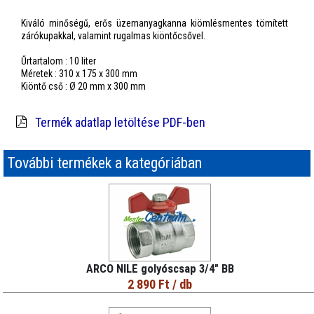
Kiváló minőségű, erős üzemanyagkanna kiömlésmentes tömített
zárókupakkal, valamint rugalmas kiöntőcsővel.
Űrtartalom : 10 liter
Méretek : 310 x 175 x 300 mm
Kiöntő cső : Ø 20 mm x 300 mm
Termék adatlap letöltése PDF-ben
További termékek a kategóriában
ARCO NILE golyóscsap 3/4" BB
2 890 Ft
/ db