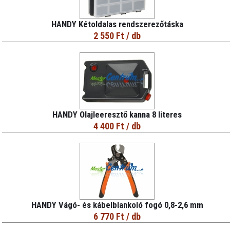
HANDY Kétoldalas rendszerezőtáska
2 550 Ft
/ db
HANDY Olajleeresztő kanna 8 literes
4 400 Ft
/ db
HANDY Vágó- és kábelblankoló fogó 0,8-2,6 mm
6 770 Ft
/ db