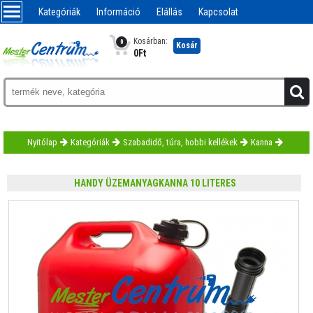
Kategóriák
Információ
Elállás
Kapcsolat
Kosárban:
0
Kosár
0
Ft
Nyitólap
Kategóriák
Szabadidő, túra, hobbi kellékek
Kanna
HANDY ÜZEMANYAGKANNA 10 LITERES