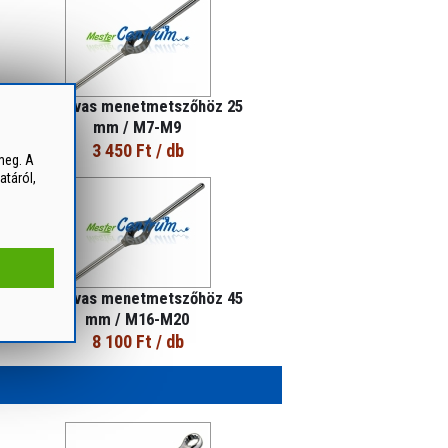
Hajtóvas menetmetszőhöz 25
mm / M7-M9
3 450 Ft
/ db
meg. A
atáról,
Hajtóvas menetmetszőhöz 45
mm / M16-M20
8 100 Ft
/ db