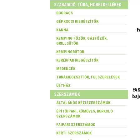
SZABADIDŐ, TÚRA, HOBBI KELLÉKEK
BOGRÁCS
GÉPKOCSI KIEGÉSZÍTŐK
F
KANNA
KEMPING FŐZŐK, GÁZFŐZŐK,
GRILLSÜTŐK
KEMPINGBÚTOR
KERÉKPÁR KIEGÉSZÍTŐK
MEDENCÉK
TÚRAKIEGÉSZÍTŐK, FELSZERELÉSEK
ÜSTHÁZ
FA
SZERSZÁMOK
baj
ÁLTALÁNOS KÉZISZERSZÁMOK
ÉPÍTŐIPARI, KŐMŰVES, BURKOLÓ
SZERSZÁMOK
FAIPARI SZERSZÁMOK
KERTI SZERSZÁMOK