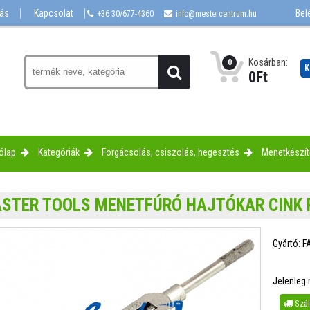
lás
Kapcsolat
Bel
+36 30/677-4360
info@mestercentrum.hu
Kosárban:
0
K
0
Ft
ólap
Kategóriák
Forgácsolás, csiszolás, hegesztés
Menetkészí
ASTER TOOLS MENETFÚRÓ HAJTÓKAR CINK
Gyártó:
F
Jelenleg
Száll
