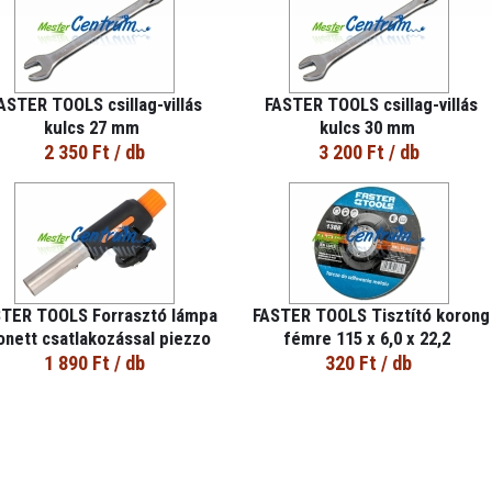
ASTER TOOLS csillag-villás
FASTER TOOLS csillag-villás
kulcs 27 mm
kulcs 30 mm
2 350 Ft
/ db
3 200 Ft
/ db
STER TOOLS Forrasztó lámpa
FASTER TOOLS Tisztító korong
onett csatlakozással piezzo
fémre 115 x 6,0 x 22,2
1 890 Ft
/ db
320 Ft
/ db