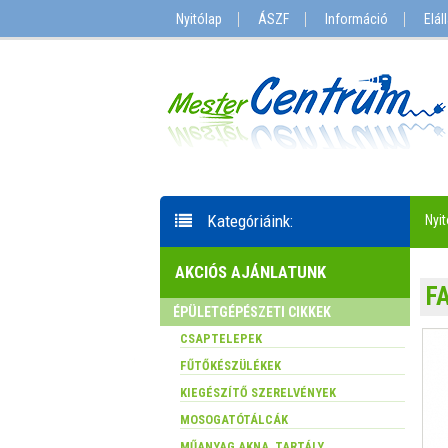
Nyitólap
ÁSZF
Információ
Elál
Kategóriáink:
Nyit
AKCIÓS AJÁNLATUNK
F
ÉPÜLETGÉPÉSZETI CIKKEK
CSAPTELEPEK
FŰTŐKÉSZÜLÉKEK
KIEGÉSZÍTŐ SZERELVÉNYEK
MOSOGATÓTÁLCÁK
MŰANYAG AKNA, TARTÁLY