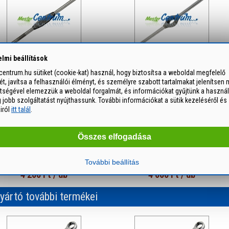
jtóvas menetfúróhoz (5,6 -
Hajtóvas menetmetszőhöz 20
lmi beállítások
16,0 mm) M12-M27
mm / M3-M6
entrum.hu sütiket (cookie-kat) használ, hogy biztosítsa a weboldal megfelelő
14 260 Ft
/ db
3 320 Ft
/ db
, javítsa a felhasználói élményt, és személyre szabott tartalmakat jelenítsen 
ítségével elemezzük a weboldal forgalmát, és információkat gyűjtünk a használ
jobb szolgáltatást nyújthassunk. További információkat a sütik kezeléséről és
airól
itt talál
.
Összes elfogadása
ajtóvas menetmetszőhöz 30
Hajtóvas menetmetszőhöz 38
További beállítás
mm / M10-M11
mm / M12-M14
4 260 Ft
/ db
4 660 Ft
/ db
yártó további termékei