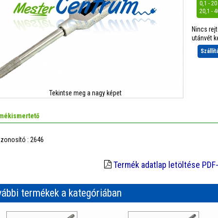
0,1 - 2
20,1 - 
Nincs rej
utánvét ke
Szállí
Tekintse meg a nagy képet
mékismertető
zonosító : 2646
Termék adatlap letöltése PDF
ábbi termékek a kategóriában