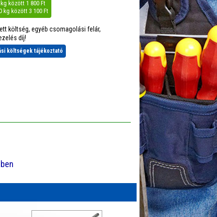
0 kg között 1 800 Ft
40 kg között 3 100 Ft
tett költség, egyéb csomagolási felár,
zelés díj!
tási költségek tájékoztató
-ben