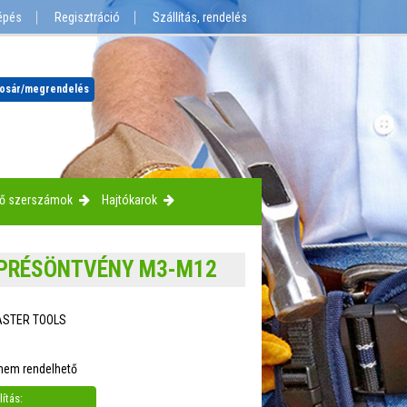
épés
Regisztráció
Szállítás, rendelés
osár
/megrendelés
tő szerszámok
Hajtókarok
 PRÉSÖNTVÉNY M3-M12
ASTER TOOLS
 nem rendelhető
ítás: