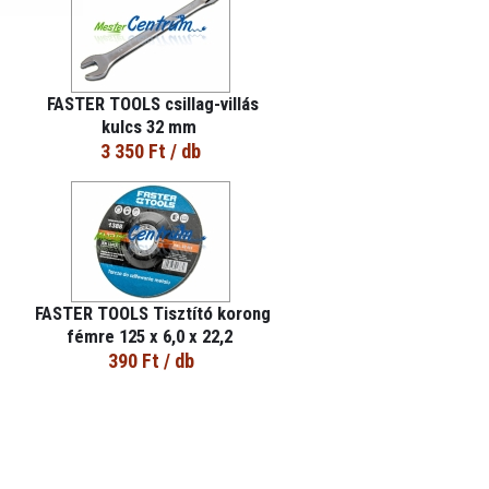
FASTER TOOLS csillag-villás
kulcs 32 mm
3 350 Ft
/ db
FASTER TOOLS Tisztító korong
fémre 125 x 6,0 x 22,2
390 Ft
/ db