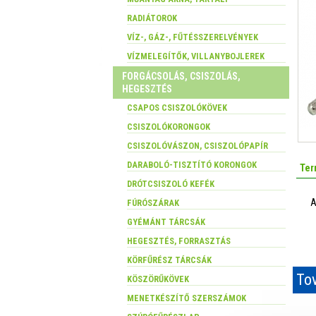
RADIÁTOROK
VÍZ-, GÁZ-, FŰTÉSSZERELVÉNYEK
VÍZMELEGÍTŐK, VILLANYBOJLEREK
FORGÁCSOLÁS, CSISZOLÁS,
HEGESZTÉS
CSAPOS CSISZOLÓKÖVEK
CSISZOLÓKORONGOK
CSISZOLÓVÁSZON, CSISZOLÓPAPÍR
DARABOLÓ-TISZTÍTÓ KORONGOK
Ter
DRÓTCSISZOLÓ KEFÉK
A
FÚRÓSZÁRAK
GYÉMÁNT TÁRCSÁK
HEGESZTÉS, FORRASZTÁS
KÖRFŰRÉSZ TÁRCSÁK
Tov
KÖSZÖRŰKÖVEK
MENETKÉSZÍTŐ SZERSZÁMOK