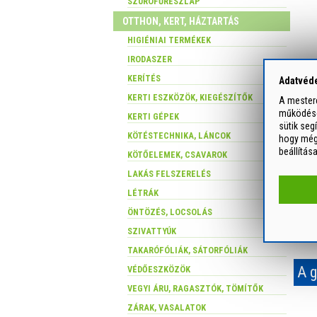
SZÚRÓFŰRÉSZLAP
OTTHON, KERT, HÁZTARTÁS
HIGIÉNIAI TERMÉKEK
IRODASZER
Ha
KERÍTÉS
Adatvéde
KERTI ESZKÖZÖK, KIEGÉSZÍTŐK
A mesterc
működését
KERTI GÉPEK
sütik seg
KÖTÉSTECHNIKA, LÁNCOK
hogy még 
beállítás
KÖTŐELEMEK, CSAVAROK
LAKÁS FELSZERELÉS
LÉTRÁK
H
ÖNTÖZÉS, LOCSOLÁS
SZIVATTYÚK
TAKARÓFÓLIÁK, SÁTORFÓLIÁK
A g
VÉDŐESZKÖZÖK
VEGYI ÁRU, RAGASZTÓK, TÖMÍTŐK
ZÁRAK, VASALATOK