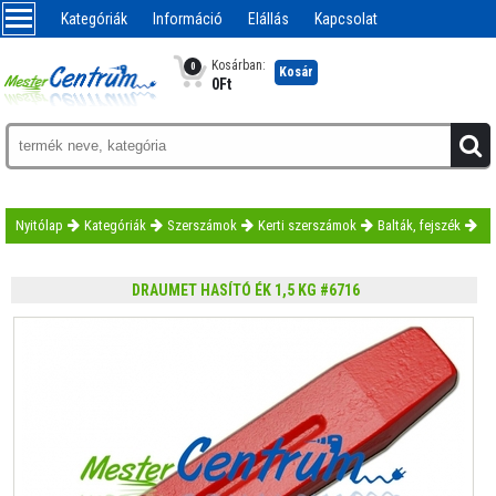
Kategóriák
Információ
Elállás
Kapcsolat
Kosárban:
0
Kosár
0
Ft
Nyitólap
Kategóriák
Szerszámok
Kerti szerszámok
Balták, fejszék
DRAUMET HASÍTÓ ÉK 1,5 KG #6716