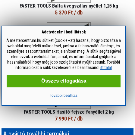
FASTER TOOLS Balta üvegszálas nyéllel 1,25 kg
5 370 Ft
/ db
Adatvédelmi beállítások
A mestercentrum.hu sütiket (cookie-kat) használ, hogy biztosítsa a
weboldal megfelelő működését, javítsa a felhasználói élményt, és
személyre szabott tartalmakat jelenítsen meg. A sütik segítségével
elemezzük a weboldal forgalmát, és információkat gyűjtünk a
FASTER TOOLS Balta üvegszálas nyéllel 1,5 kg
használatáról, hogy még jobb szolgáltatást nyújthassunk. További
7 130 Ft
/ db
információkat a sütik kezeléséről és beállításairól
itt talál
.
Összes elfogadása
További beállítás
FASTER TOOLS Hasító fejsze fanyéllel 2 kg
7 990 Ft
/ db
A gyártó további termékei