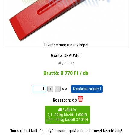
Tekintse meg a nagy képet
Gyártó:
DRAUMET
Súly: 1.5 kg
Bruttó:
8 770
Ft / db
db
+
-
Kosárba rakom!
Kosárban:
db
Szállítás:

0,1 - 20 kg között 1 800 Ft
20,1 - 40 kg között 3 100 Ft
Nincs rejtett költség, egyéb csomagolási felár, utánvét kezelés díj!