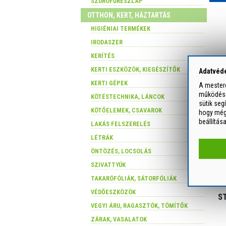
SZÚRÓFŰRÉSZLAP
OTTHON, KERT, HÁZTARTÁS
HIGIÉNIAI TERMÉKEK
IRODASZER
KERÍTÉS
KERTI ESZKÖZÖK, KIEGÉSZÍTŐK
Adatvéde
B
KERTI GÉPEK
A mesterc
működését
KÖTÉSTECHNIKA, LÁNCOK
sütik seg
KÖTŐELEMEK, CSAVAROK
hogy még 
beállítás
LAKÁS FELSZERELÉS
LÉTRÁK
ÖNTÖZÉS, LOCSOLÁS
SZIVATTYÚK
TAKARÓFÓLIÁK, SÁTORFÓLIÁK
VÉDŐESZKÖZÖK
ST
VEGYI ÁRU, RAGASZTÓK, TÖMÍTŐK
ZÁRAK, VASALATOK