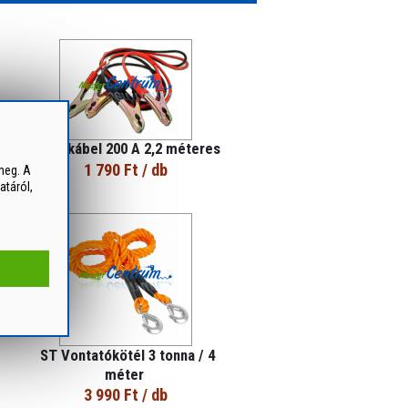
Indítókábel 200 A 2,2 méteres
1 790 Ft
/ db
meg. A
atáról,
ST Vontatókötél 3 tonna / 4
méter
3 990 Ft
/ db