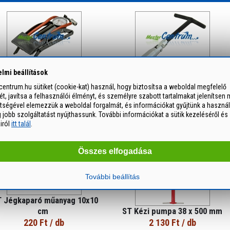
lmi beállítások
RENAR Lábpumpa 3 atm. 1
FASTER TOOLS Gyertyakulcs
munkahengeres
csuklós "T" fogantyúval 16 mm
entrum.hu sütiket (cookie-kat) használ, hogy biztosítsa a weboldal megfelelő
2 150 Ft
/ db
1 370 Ft
/ db
, javítsa a felhasználói élményt, és személyre szabott tartalmakat jelenítsen 
ítségével elemezzük a weboldal forgalmát, és információkat gyűjtünk a használ
jobb szolgáltatást nyújthassunk. További információkat a sütik kezeléséről és
airól
itt talál
.
Összes elfogadása
További beállítás
 Jégkaparó műanyag 10x10
cm
ST Kézi pumpa 38 x 500 mm
220 Ft
/ db
2 130 Ft
/ db