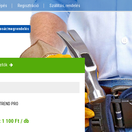
épés
Regisztráció
Szállítás, rendelés
osár
/megrendelés
zítők
TREND PRO
:
1 100
Ft / db