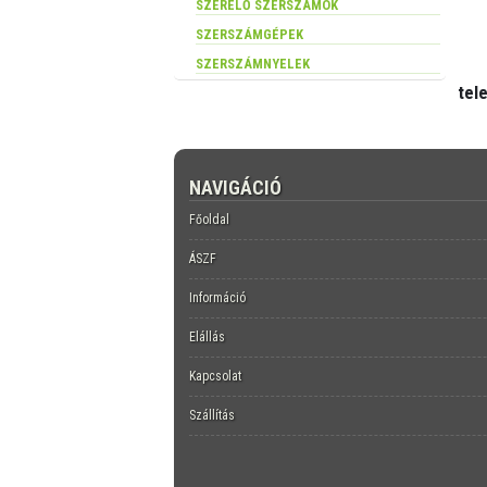
SZERELŐ SZERSZÁMOK
SZERSZÁMGÉPEK
SZERSZÁMNYELEK
tel
NAVIGÁCIÓ
Főoldal
ÁSZF
Információ
Elállás
Kapcsolat
Szállítás