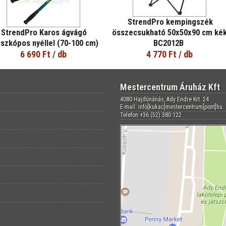
StrendPro kempingszék
StrendPro Karos ágvágó
összecsukható 50x50x90 cm ké
eszkópos nyéllel (70-100 cm)
BC2012B
6 690 Ft
/ db
4 770 Ft
/ db
Mestercentrum Áruház Kft
4080 Hajdúnánás, Ady Endre Krt. 24.
E-mail: info[kukac]mestercentrum[pont]hu
Telefon:+36 (52) 380 122