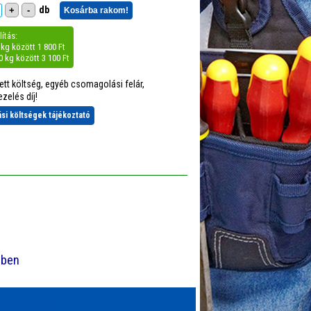
db
+
-
Kosárba rakom!
ítás:
0 kg között 1 800 Ft
40 kg között 3 100 Ft
tett költség, egyéb csomagolási felár,
zelés díj!
tási költségek tájékoztató
-ben