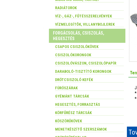
RADIÁTOROK
VÍZ-, GÁZ-, FŰTÉSSZERELVÉNYEK
VÍZMELEGÍTŐK, VILLANYBOJLEREK
FORGÁCSOLÁS, CSISZOLÁS,
HEGESZTÉS
CSAPOS CSISZOLÓKÖVEK
CSISZOLÓKORONGOK
CSISZOLÓVÁSZON, CSISZOLÓPAPÍR
DARABOLÓ-TISZTÍTÓ KORONGOK
Ter
DRÓTCSISZOLÓ KEFÉK
J
FÚRÓSZÁRAK
*
GYÉMÁNT TÁRCSÁK
*
HEGESZTÉS, FORRASZTÁS
KÖRFŰRÉSZ TÁRCSÁK
KÖSZÖRŰKÖVEK
MENETKÉSZÍTŐ SZERSZÁMOK
Tov