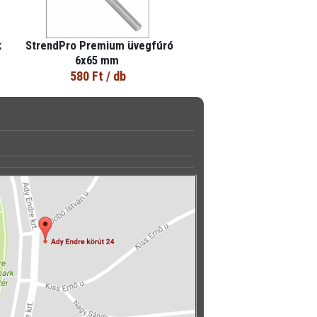
k
StrendPro Premium üvegfúró
6x65 mm
580 Ft
/ db