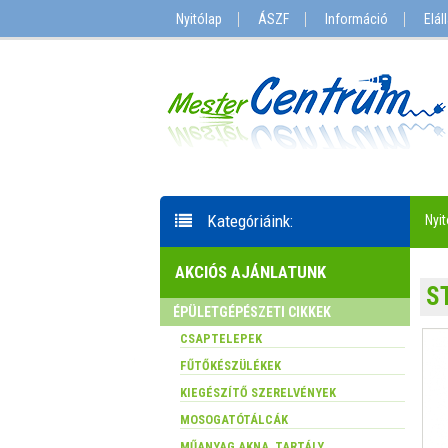
Nyitólap
ÁSZF
Információ
Elál
Kategóriáink:
Nyit
AKCIÓS AJÁNLATUNK
S
ÉPÜLETGÉPÉSZETI CIKKEK
CSAPTELEPEK
FŰTŐKÉSZÜLÉKEK
KIEGÉSZÍTŐ SZERELVÉNYEK
MOSOGATÓTÁLCÁK
MŰANYAG AKNA, TARTÁLY