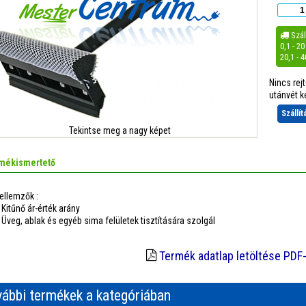
Száll

0,1 - 2
20,1 - 
Nincs rej
utánvét ke
Szállí
Tekintse meg a nagy képet
mékismertető
ellemzők :
 Kitűnő ár-érték arány
 Üveg, ablak és egyéb sima felületek tisztítására szolgál
Termék adatlap letöltése PDF
ábbi termékek a kategóriában