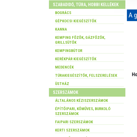
SZABADIDŐ, TÚRA, HOBBI KELLÉKEK
BOGRÁCS
A g
GÉPKOCSI KIEGÉSZÍTŐK
KANNA
KEMPING FŐZŐK, GÁZFŐZŐK,
GRILLSÜTŐK
KEMPINGBÚTOR
KERÉKPÁR KIEGÉSZÍTŐK
MEDENCÉK
Ho
TÚRAKIEGÉSZÍTŐK, FELSZERELÉSEK
ÜSTHÁZ
SZERSZÁMOK
ÁLTALÁNOS KÉZISZERSZÁMOK
ÉPÍTŐIPARI, KŐMŰVES, BURKOLÓ
SZERSZÁMOK
FAIPARI SZERSZÁMOK
KERTI SZERSZÁMOK