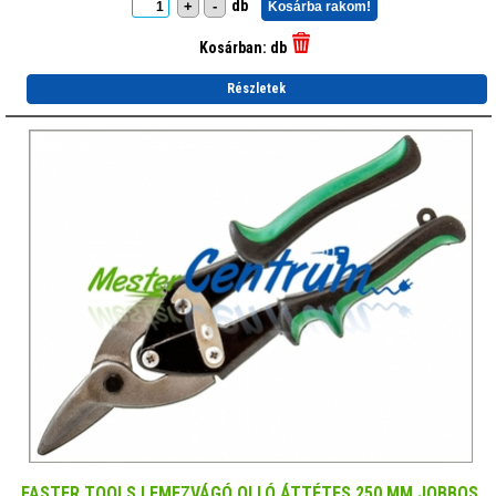
db
+
-
Kosárba rakom!
Kosárban:
db
Részletek
FASTER TOOLS LEMEZVÁGÓ OLLÓ ÁTTÉTES 250 MM JOBBOS