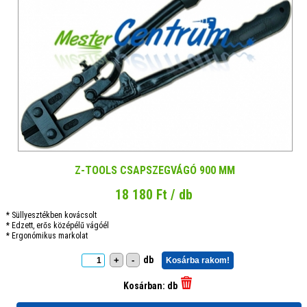
Z-TOOLS CSAPSZEGVÁGÓ 900 MM
18 180 Ft / db
* Süllyesztékben kovácsolt
* Edzett, erős középélű vágóél
* Ergonómikus markolat
db
+
-
Kosárba rakom!
Kosárban:
db