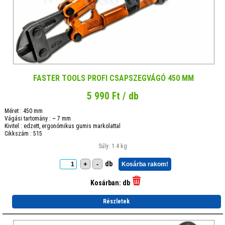
FASTER TOOLS PROFI CSAPSZEGVÁGÓ 450 MM
5 990 Ft / db
Méret : 450 mm
Vágási tartomány : ~ 7 mm
Kivitel : edzett, ergonómikus gumis markolattal
Cikkszám : 515
Súly: 1.4 kg
db
+
-
Kosárba rakom!
Kosárban:
db
Részletek