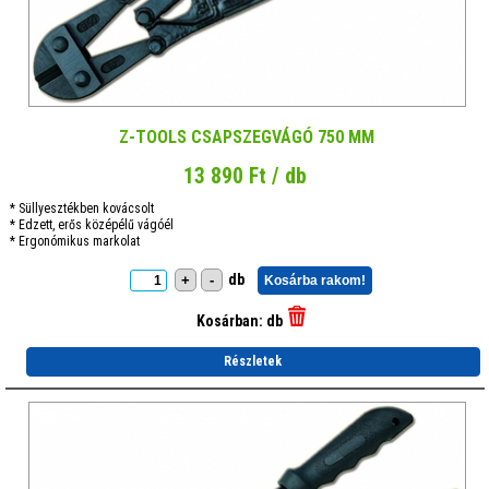
Z-TOOLS CSAPSZEGVÁGÓ 750 MM
13 890 Ft / db
* Süllyesztékben kovácsolt
* Edzett, erős középélű vágóél
* Ergonómikus markolat
db
+
-
Kosárba rakom!
Kosárban:
db
Részletek