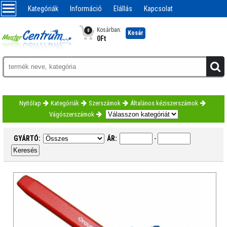
Kategóriák
Információ
Elállás
Kapcsolat
Kosárban:
0
Kosár
0
Ft
Nyitólap
Kategóriák
Szerszámok
Általános kéziszerszámok
Vágószerszámok
GYÁRTÓ:
ÁR:
-