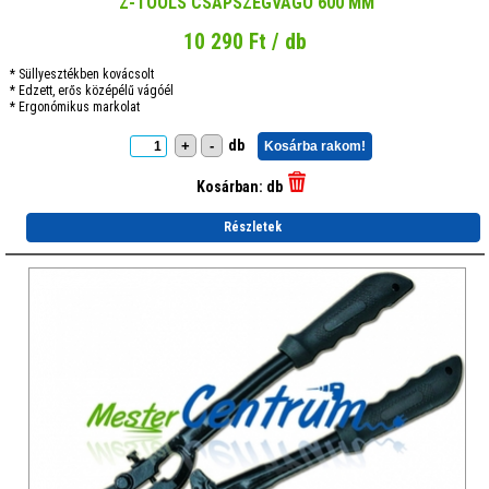
Z-TOOLS CSAPSZEGVÁGÓ 600 MM
10 290 Ft / db
* Süllyesztékben kovácsolt
* Edzett, erős középélű vágóél
* Ergonómikus markolat
db
+
-
Kosárba rakom!
Kosárban:
db
Részletek