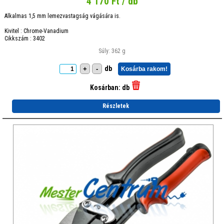
4 170 Ft / db
Alkalmas 1,5 mm lemezvastagság vágására is.
Kivitel : Chrome-Vanadium
Cikkszám : 3402
Súly: 362 g
db
+
-
Kosárba rakom!
Kosárban:
db
Részletek