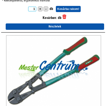
* Kétkomponensű, ergonómikus markolat
db
+
-
Kosárba rakom!
Kosárban:
db
Részletek