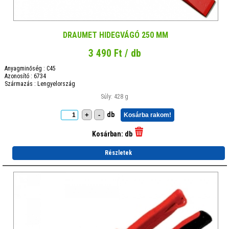
DRAUMET HIDEGVÁGÓ 250 MM
3 490 Ft / db
Anyagminőség : C45
Azonosító : 6734
Származás : Lengyelország
Súly: 428 g
db
+
-
Kosárba rakom!
Kosárban:
db
Részletek