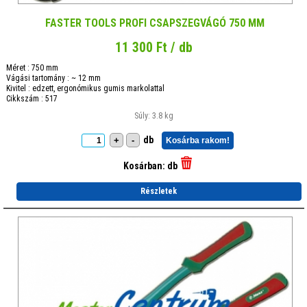
FASTER TOOLS PROFI CSAPSZEGVÁGÓ 750 MM
11 300 Ft / db
Méret : 750 mm
Vágási tartomány : ~ 12 mm
Kivitel : edzett, ergonómikus gumis markolattal
Cikkszám : 517
Súly: 3.8 kg
db
+
-
Kosárba rakom!
Kosárban:
db
Részletek