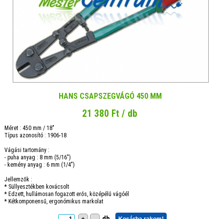
HANS CSAPSZEGVÁGÓ 450 MM
21 380 Ft / db
Méret : 450 mm / 18"
Típus azonosító : 1906-18
Vágási tartomány :
- puha anyag : 8 mm (5/16")
- kemény anyag : 6 mm (1/4")
Jellemzők :
* Süllyesztékben kovácsolt
* Edzett, hullámosan fogazott erős, középélű vágóél
* Kétkomponensű, ergonómikus markolat
db
+
-