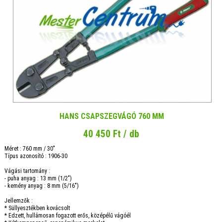
HANS CSAPSZEGVÁGÓ 760 MM
40 450 Ft / db
Méret : 760 mm / 30"
Típus azonosító : 1906-30
Vágási tartomány :
- puha anyag : 13 mm (1/2")
- kemény anyag : 8 mm (5/16")
Jellemzők :
* Süllyesztékben kovácsolt
* Edzett, hullámosan fogazott erős, középélű vágóél