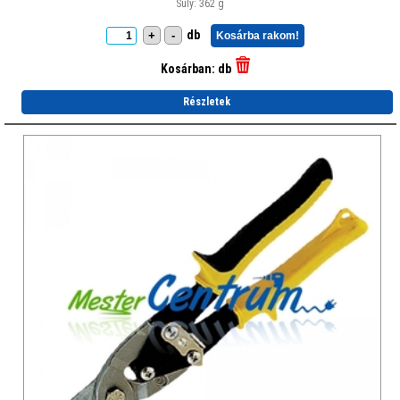
Súly: 362 g
db
+
-
Kosárba rakom!
Kosárban:
db
Részletek