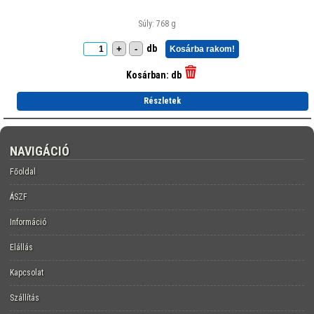
Súly: 768 g
db
+
-
Kosárba rakom!
Kosárban:
db
Részletek
NAVIGÁCIÓ
Főoldal
ÁSZF
Információ
Elállás
Kapcsolat
Szállítás