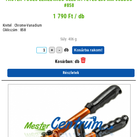
#858
1 790 Ft / db
Kivitel : Chrome-Vanadium
Cikkszám : 858
Súly: 406 g
db
+
-
Kosárba rakom!
Kosárban:
db
Részletek