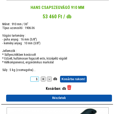
HANS CSAPSZEGVÁGÓ 910 MM
53 460 Ft / db
Méret : 910 mm / 36"
Típus azonosító : 1906-36
Vágási tartomány :
- puha anyag : 16 mm (5/8")
- kemény anyag : 10 mm (3/8")
Jellemzők :
* Süllyesztékben kovácsolt
* Edzett, hullámosan fogazott erős, középélű vágóél
* Kétkomponensű, ergonómikus markolat
Súly : 5 kg (csomagolva)...
db
+
-
Kosárba rakom!
Kosárban:
db
Részletek