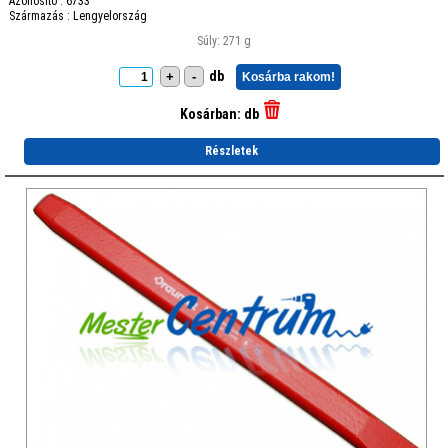
Azonosító : 6733
Származás : Lengyelország
Súly: 271 g
db
+
-
Kosárba rakom!
Kosárban:
db
Részletek