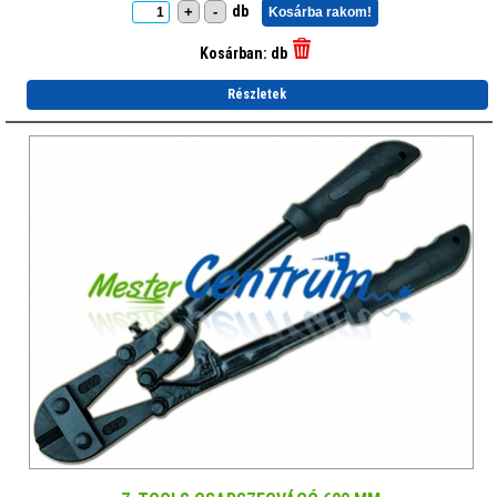
db
+
-
Kosárba rakom!
Kosárban:
db
Részletek