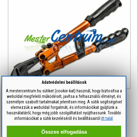
Adatvédelmi beállítások
A mestercentrum.hu sütiket (cookie-kat) használ, hogy biztosítsa a
weboldal megfelelő működését, javítsa a felhasználói élményt, és
FASTER TOOLS PROFI CSAPSZEGVÁGÓ 600 MM
személyre szabott tartalmakat jelenítsen meg. A sütik segítségével
elemezzük a weboldal forgalmát, és információkat gyűjtünk a
7 470 Ft / db
használatáról, hogy még jobb szolgáltatást nyújthassunk. További
Méret : 600 mm
információkat a sütik kezeléséről és beállításairól
itt talál
.
Vágási tartomány : ~ 10 mm
Kivitel : edzett, ergonómikus gumis markolattal
Összes elfogadása
Cikkszám : 516