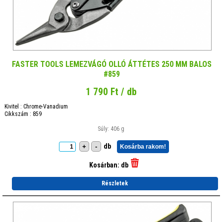
FASTER TOOLS LEMEZVÁGÓ OLLÓ ÁTTÉTES 250 MM BALOS
#859
1 790 Ft / db
Kivitel : Chrome-Vanadium
Cikkszám : 859
Súly: 406 g
db
+
-
Kosárba rakom!
Kosárban:
db
Részletek