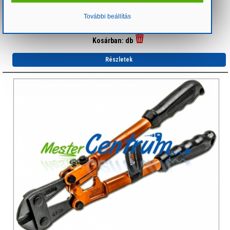
Súly: 2.2 kg
További beállítás
db
+
-
Kosárba rakom!
Kosárban:
db
Részletek