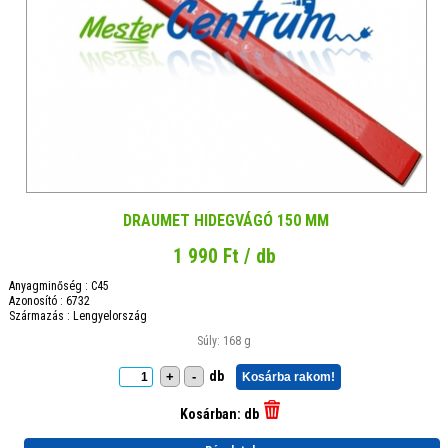
DRAUMET HIDEGVÁGÓ 150 MM
1 990 Ft / db
Anyagminőség : C45
Azonosító : 6732
Származás : Lengyelország
Súly: 168 g
db
+
-
Kosárba rakom!
Kosárban:
db