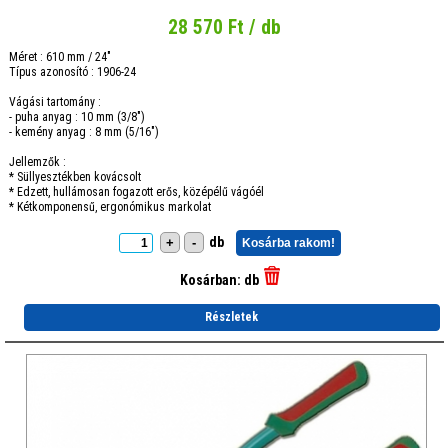
28 570 Ft / db
Méret : 610 mm / 24"
Típus azonosító : 1906-24
Vágási tartomány :
- puha anyag : 10 mm (3/8")
- kemény anyag : 8 mm (5/16")
Jellemzők :
* Süllyesztékben kovácsolt
* Edzett, hullámosan fogazott erős, középélű vágóél
* Kétkomponensű, ergonómikus markolat
db
+
-
Kosárba rakom!
Kosárban:
db
Részletek