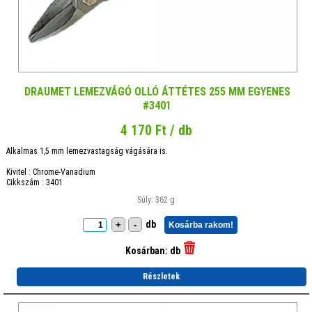
DRAUMET LEMEZVÁGÓ OLLÓ ÁTTÉTES 255 MM EGYENES
#3401
4 170 Ft / db
Alkalmas 1,5 mm lemezvastagság vágására is.
Kivitel : Chrome-Vanadium
Cikkszám : 3401
Súly: 362 g
db
+
-
Kosárba rakom!
Kosárban:
db
Részletek