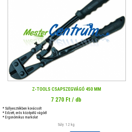
Z-TOOLS CSAPSZEGVÁGÓ 450 MM
7 270 Ft / db
* Süllyesztékben kovácsolt
* Edzett, erős középélű vágóél
* Ergonómikus markolat
Súly: 1.2 kg