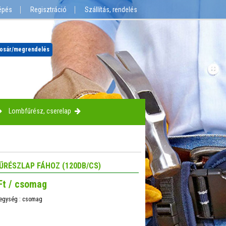
épés
Regisztráció
Szállítás, rendelés
osár
/megrendelés
Lombfűrész, cserelap
ŰRÉSZLAP FÁHOZ (120DB/CS)
Ft / csomag
 egység : csomag