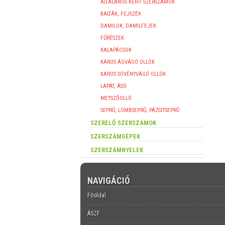
ÁLTALÁNOS KERTI SZERSZÁMOK
BALTÁK, FEJSZÉK
DAMILOK, DAMILFEJEK
FŰRÉSZEK
KALAPÁCSOK
KAROS ÁGVÁGÓ OLLÓK
KAROS SÖVÉNYVÁGÓ OLLÓK
LAPÁT, ÁSÓ
METSZŐOLLÓ
SEPRŰ, LOMBSEPRŰ, PÁZSITSEPRŰ
SZERELŐ SZERSZÁMOK
SZERSZÁMGÉPEK
SZERSZÁMNYELEK
NAVIGÁCIÓ
Főoldal
ÁSZF