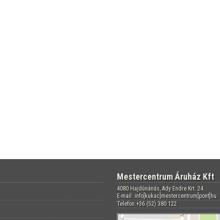
Mestercentrum Áruház Kft
4080 Hajdúnánás, Ady Endre Krt. 24.
E-mail: info[kukac]mestercentrum[pont]hu
Telefon:+36 (52) 380 122