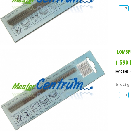
LOMBF
1 590 
Rendelési
Súly: 22 g