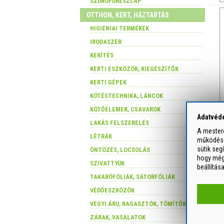
SZÚRÓFŰRÉSZLAP
OTTHON, KERT, HÁZTARTÁS
HIGIÉNIAI TERMÉKEK
IRODASZER
KERÍTÉS
KERTI ESZKÖZÖK, KIEGÉSZÍTŐK
KERTI GÉPEK
KÖTÉSTECHNIKA, LÁNCOK
KÖTŐELEMEK, CSAVAROK
Adatvéde
LAKÁS FELSZERELÉS
A mesterc
LÉTRÁK
működését
sütik seg
ÖNTÖZÉS, LOCSOLÁS
hogy még 
SZIVATTYÚK
beállítás
TAKARÓFÓLIÁK, SÁTORFÓLIÁK
VÉDŐESZKÖZÖK
VEGYI ÁRU, RAGASZTÓK, TÖMÍTŐK
ZÁRAK, VASALATOK