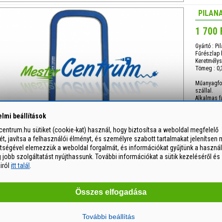
PILAN
1 700 
Gyártó : Pi
Fűrészlap
Keretmély
Tömeg : 0,
Műanyagfo
szállal.
Alkalmas f
A fűrészla
lmi beállítások
Súly: 291 g
entrum.hu sütiket (cookie-kat) használ, hogy biztosítsa a weboldal megfelelő
, javítsa a felhasználói élményt, és személyre szabott tartalmakat jelenítsen 
ítségével elemezzük a weboldal forgalmát, és információkat gyűjtünk a használ
jobb szolgáltatást nyújthassunk. További információkat a sütik kezeléséről és
airól
itt talál
.
Összes elfogadása
További beállítás