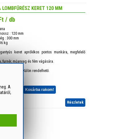
A LOMBFŰRÉSZ KERET 120 MM
Ft / db
lana
 hossz : 120 mm
ség : 300 mm
36 kg
gantyús keret aprólékos pontos munkára, megfelelő
a, furnér, műanyag és fém vágására.
p nem tartozék. Külön rendelhető.
meg. A
db
+
-
Kosárba rakom!
atáról,
Részletek