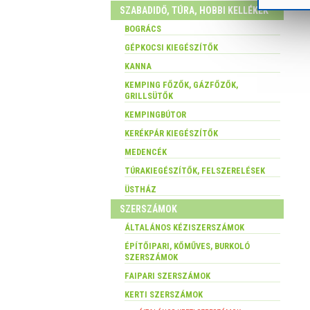
SZABADIDŐ, TÚRA, HOBBI KELLÉKEK
BOGRÁCS
GÉPKOCSI KIEGÉSZÍTŐK
KANNA
KEMPING FŐZŐK, GÁZFŐZŐK,
GRILLSÜTŐK
KEMPINGBÚTOR
KERÉKPÁR KIEGÉSZÍTŐK
MEDENCÉK
TÚRAKIEGÉSZÍTŐK, FELSZERELÉSEK
ÜSTHÁZ
SZERSZÁMOK
ÁLTALÁNOS KÉZISZERSZÁMOK
ÉPÍTŐIPARI, KŐMŰVES, BURKOLÓ
SZERSZÁMOK
FAIPARI SZERSZÁMOK
KERTI SZERSZÁMOK