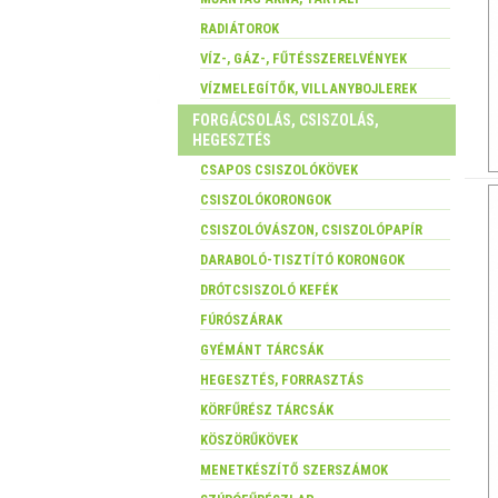
RADIÁTOROK
VÍZ-, GÁZ-, FŰTÉSSZERELVÉNYEK
VÍZMELEGÍTŐK, VILLANYBOJLEREK
FORGÁCSOLÁS, CSISZOLÁS,
HEGESZTÉS
CSAPOS CSISZOLÓKÖVEK
CSISZOLÓKORONGOK
CSISZOLÓVÁSZON, CSISZOLÓPAPÍR
DARABOLÓ-TISZTÍTÓ KORONGOK
DRÓTCSISZOLÓ KEFÉK
FÚRÓSZÁRAK
GYÉMÁNT TÁRCSÁK
HEGESZTÉS, FORRASZTÁS
KÖRFŰRÉSZ TÁRCSÁK
KÖSZÖRŰKÖVEK
MENETKÉSZÍTŐ SZERSZÁMOK