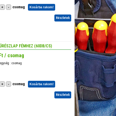
csomag
+
-
Kosárba rakom!
Részletek
ŰRÉSZLAP FÉMHEZ (60DB/CS)
Ft / csomag
 egység : csomag
csomag
+
-
Kosárba rakom!
Részletek