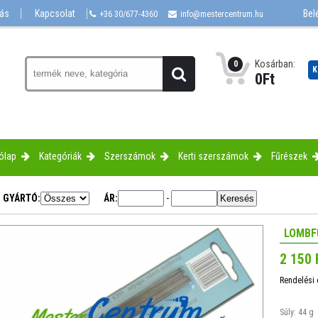
lás
Kapcsolat
Bel
+36 30/677-4360
info@mestercentrum.hu
Kosárban:
0
K
0
Ft
ólap
Kategóriák
Szerszámok
Kerti szerszámok
Fűrészek
GYÁRTÓ:
ÁR:
-
LOMBF
2 150 
Rendelési
Súly: 44 g