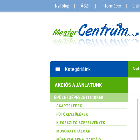
Nyitólap
ÁSZF
Információ
Elál
Kategóriáink:
Nyit
AKCIÓS AJÁNLATUNK
ÉPÜLETGÉPÉSZETI CIKKEK
CSAPTELEPEK
FŰTŐKÉSZÜLÉKEK
KIEGÉSZÍTŐ SZERELVÉNYEK
MOSOGATÓTÁLCÁK
MŰANYAG AKNA, TARTÁLY