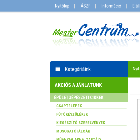
Nyitólap
ÁSZF
Információ
Elál
Kategóriáink:
Nyit
AKCIÓS AJÁNLATUNK
ÉPÜLETGÉPÉSZETI CIKKEK
CSAPTELEPEK
FŰTŐKÉSZÜLÉKEK
KIEGÉSZÍTŐ SZERELVÉNYEK
MOSOGATÓTÁLCÁK
MŰANYAG AKNA, TARTÁLY