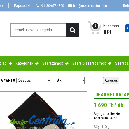
lás
Kapcsolat
Bel
+36 30/677-4360
info@mestercentrum.hu
Kosárban:
0
K
0
Ft
ólap
Kategóriák
Szerszámok
Szerelő szerszámok
Szerszá
GYÁRTÓ:
ÁR:
-
DRAUMET KALAP
1 690 Ft / db
Anyaga : poliészter
Azonosító : 3788
Súly: 110 g