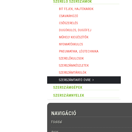
SZERELŐ SZERSZÁMOK
BIT FEJEK, HAJTÓKAROK
CSAVARHÚZÓ
CSŐSZERELÉS
DUGÓKULCS, DUGÓFEJ
MŰHELY KIEGÉSZÍTŐK
NYOMATÉKKULCS
PNEUMATIKA, LÉGTECHNIKA
SZERELŐKULCSOK
SZERSZÁMKÉSZLETEK
SZERSZÁMTÁROLÓK
SZERSZÁMTARTÓ ÖVRE
SZERSZÁMGÉPEK
SZERSZÁMNYELEK
NAVIGÁCIÓ
Főoldal