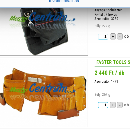
További beállítás
3 700 Ft / db
Anyaga : poliészter
Kivitel : 7 fiókos
Azonosító : 3789
Súly: 272 g
db
+
-
FASTER TOOLS S
2 440 Ft / db
Azonosító : 1471
Súly: 267 g
db
+
-