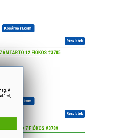
Kosárba rakom!
Részletek
ZÁMTARTÓ 12 FIÓKOS #3785
alapácstartóval
meg. A
atáról,
Kosárba rakom!
Részletek
ZÁMTARTÓ 7 FIÓKOS #3789