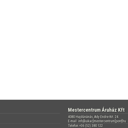
Mestercentrum Áruház Kft
4080 Hajdúnánás, Ady Endre Krt. 24.
E-mail: info[kukac]mestercentrum[pont]hu
Telefon:+36 (52) 380 122