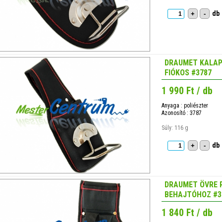
db
+
-
DRAUMET KALAP
FIÓKOS #3787
1 990 Ft / db
Anyaga : poliészter
Azonosító : 3787
Súly: 116 g
db
+
-
DRAUMET ÖVRE 
BEHAJTÓHOZ #3
1 840 Ft / db