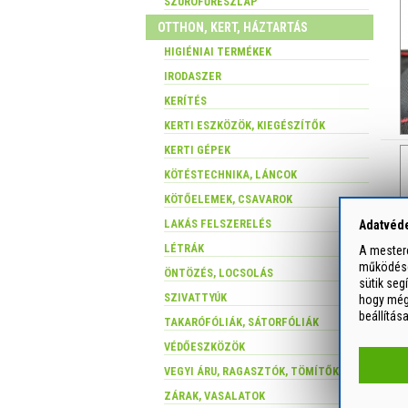
SZÚRÓFŰRÉSZLAP
OTTHON, KERT, HÁZTARTÁS
HIGIÉNIAI TERMÉKEK
IRODASZER
KERÍTÉS
KERTI ESZKÖZÖK, KIEGÉSZÍTŐK
KERTI GÉPEK
KÖTÉSTECHNIKA, LÁNCOK
KÖTŐELEMEK, CSAVAROK
LAKÁS FELSZERELÉS
Adatvéde
LÉTRÁK
A mesterc
működését
ÖNTÖZÉS, LOCSOLÁS
sütik seg
SZIVATTYÚK
hogy még 
beállítás
TAKARÓFÓLIÁK, SÁTORFÓLIÁK
VÉDŐESZKÖZÖK
VEGYI ÁRU, RAGASZTÓK, TÖMÍTŐK
ZÁRAK, VASALATOK