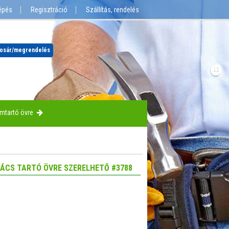
épés
Regisztráció
Szállítás, rendelés
osár
/megrendelés
mtartó övre
ÁCS TARTÓ ÖVRE SZERELHETŐ #3788