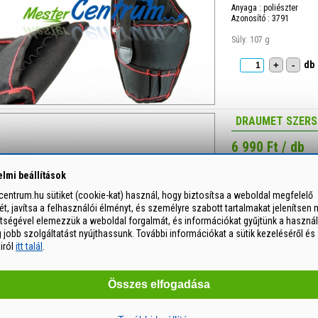
Anyaga : poliészter
Azonosító : 3791
Súly: 107 g
db
+
-
DRAUMET SZERS
6 990 Ft / db
Anyaga : poliészter
lmi beállítások
Kivitel : 12 fiókos, fém k
Azonosító : 3785
entrum.hu sütiket (cookie-kat) használ, hogy biztosítsa a weboldal megfelelő
, javítsa a felhasználói élményt, és személyre szabott tartalmakat jelenítsen 
Súly: 626 g
ítségével elemezzük a weboldal forgalmát, és információkat gyűjtünk a használ
db
+
-
jobb szolgáltatást nyújthassunk. További információkat a sütik kezeléséről és
airól
itt talál
.
Összes elfogadása
DRAUMET SZERS