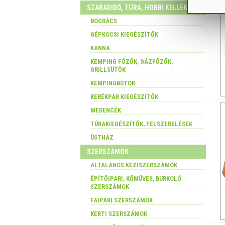
SZABADIDŐ, TÚRA, HOBBI KELLÉKEK
BOGRÁCS
GÉPKOCSI KIEGÉSZÍTŐK
KANNA
KEMPING FŐZŐK, GÁZFŐZŐK,
GRILLSÜTŐK
KEMPINGBÚTOR
KERÉKPÁR KIEGÉSZÍTŐK
MEDENCÉK
TÚRAKIEGÉSZÍTŐK, FELSZERELÉSEK
ÜSTHÁZ
SZERSZÁMOK
ÁLTALÁNOS KÉZISZERSZÁMOK
ÉPÍTŐIPARI, KŐMŰVES, BURKOLÓ
SZERSZÁMOK
FAIPARI SZERSZÁMOK
KERTI SZERSZÁMOK