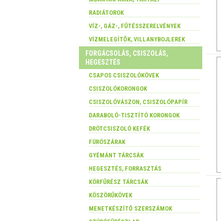
RADIÁTOROK
VÍZ-, GÁZ-, FŰTÉSSZERELVÉNYEK
VÍZMELEGÍTŐK, VILLANYBOJLEREK
FORGÁCSOLÁS, CSISZOLÁS,
HEGESZTÉS
CSAPOS CSISZOLÓKÖVEK
CSISZOLÓKORONGOK
CSISZOLÓVÁSZON, CSISZOLÓPAPÍR
DARABOLÓ-TISZTÍTÓ KORONGOK
DRÓTCSISZOLÓ KEFÉK
FÚRÓSZÁRAK
GYÉMÁNT TÁRCSÁK
HEGESZTÉS, FORRASZTÁS
KÖRFŰRÉSZ TÁRCSÁK
KÖSZÖRŰKÖVEK
MENETKÉSZÍTŐ SZERSZÁMOK