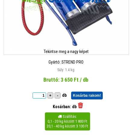
Tekintse meg a nagy képet
Gyártó:
STREND PRO
Súly: 1.4 kg
Bruttó:
3 650
Ft / db
db
+
-
Kosárba rakom!
Kosárban:
db
Szállítás:

0,1 - 20 kg között 1 800 Ft
20,1 - 40 kg között 3 100 Ft