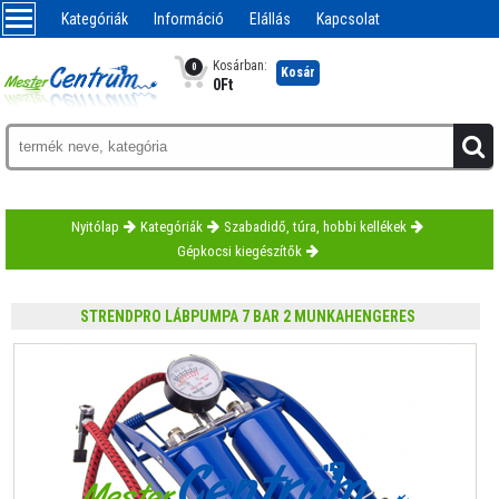
Kategóriák
Információ
Elállás
Kapcsolat
Kosárban:
0
Kosár
0
Ft
Nyitólap
Kategóriák
Szabadidő, túra, hobbi kellékek
Gépkocsi kiegészítők
STRENDPRO LÁBPUMPA 7 BAR 2 MUNKAHENGERES