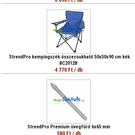
StrendPro kempingszék összecsukható 50x50x90 cm kék
BC2012B
4 770 Ft
/ db
StrendPro Premium üvegfúró 6x65 mm
580 Ft
/ db