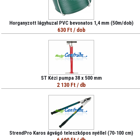
Horganyzott lágyhuzal PVC bevonatos 1,4 mm (50m/dob)
630 Ft
/ dob
ST Kézi pumpa 38 x 500 mm
2 130 Ft
/ db
StrendPro Karos ágvágó teleszkópos nyéllel (70-100 cm)
6 690 Ft
/ db