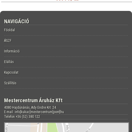
NAVIGÁCIÓ
Főoldal
ÁSZF
Információ
Elállás
Kapcsolat
Szállítás
Mestercentrum Áruház Kft
4080 Hajdúnánás, Ady Endre Krt. 24.
E-mail: info[kukac]mestercentrum[pont]hu
Telefon:+36 (52) 380 122