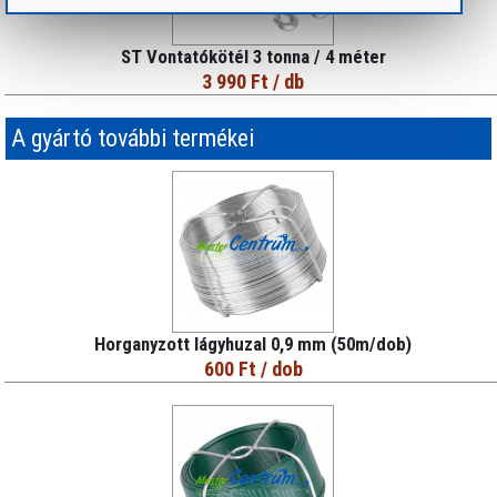
ST Vontatókötél 3 tonna / 4 méter
3 990 Ft
/ db
A gyártó további termékei
Horganyzott lágyhuzal 0,9 mm (50m/dob)
600 Ft
/ dob