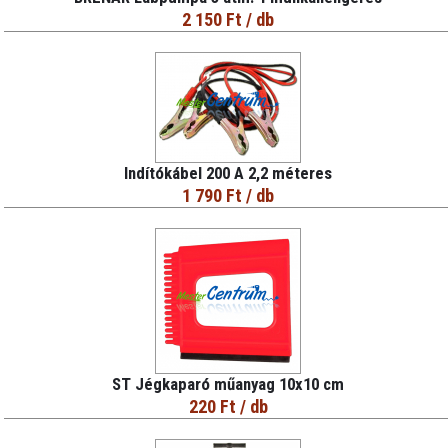
2 150 Ft
/ db
Indítókábel 200 A 2,2 méteres
1 790 Ft
/ db
ST Jégkaparó műanyag 10x10 cm
220 Ft
/ db