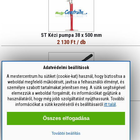
ST Kézi pumpa 38 x 500 mm
2 130 Ft
/ db
Adatvédelmi beállítások
A mestercentrum.hu sütiket (cookie-kat) használ, hogy biztosítsa a
weboldal megfelelő működését, javítsa a felhasználói élményt, és
személyre szabott tartalmakat jelenítsen meg. A sütik segítségével
ST Vízlehúzó szivacsos 200 mm
elemezzük a weboldal forgalmát, és információkat gyűjtünk a
1 100 Ft
/ db
használatáról, hogy még jobb szolgáltatást nyújthassunk. További
információkat a sütik kezeléséről és beállításairól
itt talál
.
Összes elfogadása
További beállítás